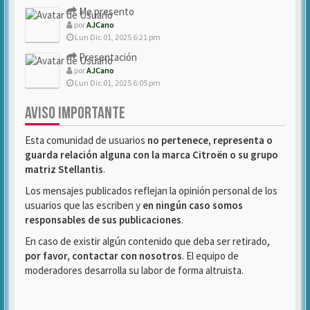
Me presento
por
AJCano
Lun Dic 01, 2025 6:21 pm
Presentación
por
AJCano
Lun Dic 01, 2025 6:05 pm
AVISO IMPORTANTE
Esta comunidad de usuarios
no pertenece, representa o
guarda relación alguna con la marca Citroën o su grupo
matriz Stellantis
.
Los mensajes publicados reflejan la opinión personal de los
usuarios que las escriben y
en ningún caso somos
responsables de sus publicaciones
.
En caso de existir algún contenido que deba ser retirado,
por favor, contactar con nosotros
. El equipo de
moderadores desarrolla su labor de forma altruista.