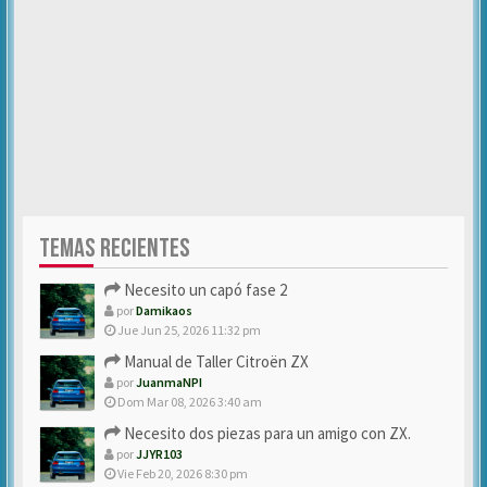
TEMAS RECIENTES
Necesito un capó fase 2
por
Damikaos
Jue Jun 25, 2026 11:32 pm
Manual de Taller Citroën ZX
por
JuanmaNPI
Dom Mar 08, 2026 3:40 am
Necesito dos piezas para un amigo con ZX.
por
JJYR103
Vie Feb 20, 2026 8:30 pm