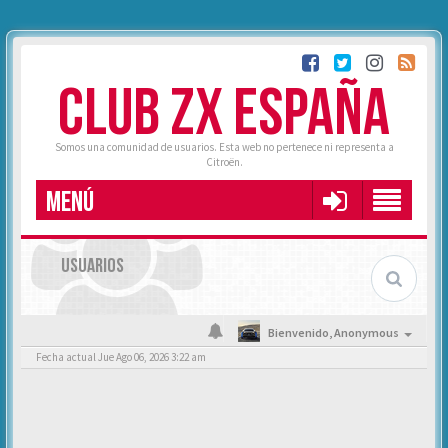
CLUB ZX ESPAÑA
Somos una comunidad de usuarios. Esta web no pertenece ni representa a
Citroën.
MENÚ
USUARIOS
Bienvenido,
Anonymous
Fecha actual Jue Ago 06, 2026 3:22 am