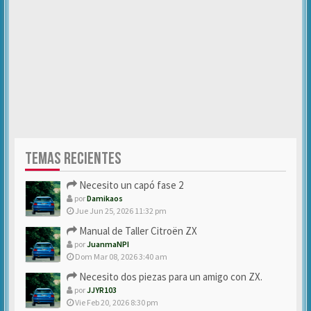
TEMAS RECIENTES
Necesito un capó fase 2
por
Damikaos
Jue Jun 25, 2026 11:32 pm
Manual de Taller Citroën ZX
por
JuanmaNPI
Dom Mar 08, 2026 3:40 am
Necesito dos piezas para un amigo con ZX.
por
JJYR103
Vie Feb 20, 2026 8:30 pm