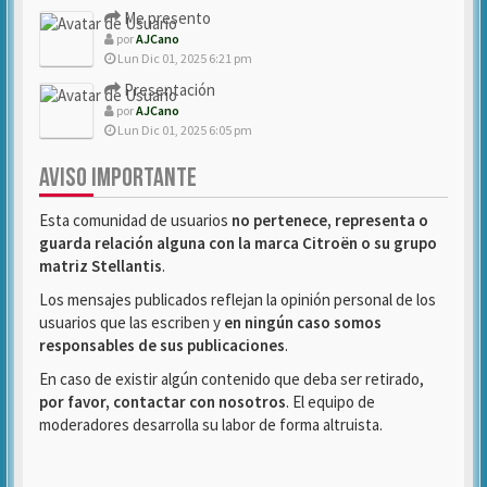
Me presento
por
AJCano
Lun Dic 01, 2025 6:21 pm
Presentación
por
AJCano
Lun Dic 01, 2025 6:05 pm
AVISO IMPORTANTE
Esta comunidad de usuarios
no pertenece, representa o
guarda relación alguna con la marca Citroën o su grupo
matriz Stellantis
.
Los mensajes publicados reflejan la opinión personal de los
usuarios que las escriben y
en ningún caso somos
responsables de sus publicaciones
.
En caso de existir algún contenido que deba ser retirado,
por favor, contactar con nosotros
. El equipo de
moderadores desarrolla su labor de forma altruista.