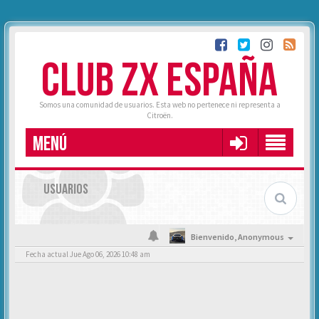
CLUB ZX ESPAÑA
Somos una comunidad de usuarios. Esta web no pertenece ni representa a
Citroën.
MENÚ
USUARIOS
Bienvenido,
Anonymous
Fecha actual Jue Ago 06, 2026 10:48 am