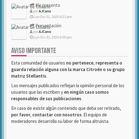
Me presento
por
AJCano
Lun Dic 01, 2025 6:21 pm
Presentación
por
AJCano
Lun Dic 01, 2025 6:05 pm
AVISO IMPORTANTE
Esta comunidad de usuarios
no pertenece, representa o
guarda relación alguna con la marca Citroën o su grupo
matriz Stellantis
.
Los mensajes publicados reflejan la opinión personal de los
usuarios que las escriben y
en ningún caso somos
responsables de sus publicaciones
.
En caso de existir algún contenido que deba ser retirado,
por favor, contactar con nosotros
. El equipo de
moderadores desarrolla su labor de forma altruista.