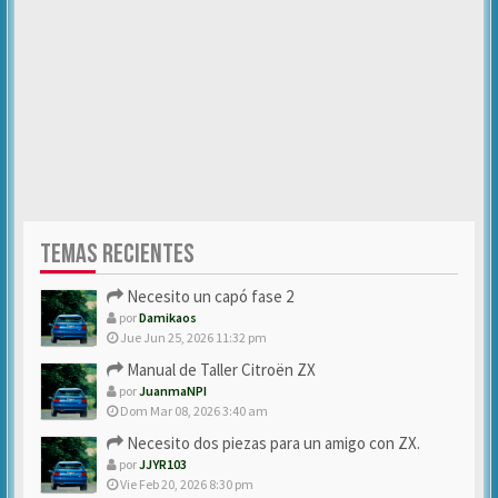
TEMAS RECIENTES
Necesito un capó fase 2
por
Damikaos
Jue Jun 25, 2026 11:32 pm
Manual de Taller Citroën ZX
por
JuanmaNPI
Dom Mar 08, 2026 3:40 am
Necesito dos piezas para un amigo con ZX.
por
JJYR103
Vie Feb 20, 2026 8:30 pm