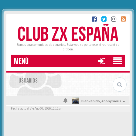
CLUB ZX ESPAÑA
Somos una comunidad de usuarios. Esta web no pertenece ni representa a
Citroën.
MENÚ
USUARIOS
Bienvenido,
Anonymous
Fecha actual Vie Ago 07, 2026 12:12 am