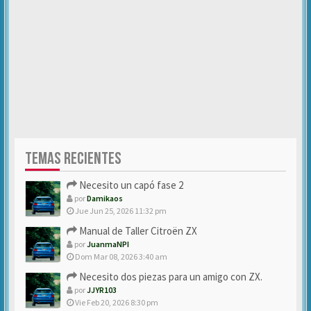
TEMAS RECIENTES
Necesito un capó fase 2
por
Damikaos
Jue Jun 25, 2026 11:32 pm
Manual de Taller Citroën ZX
por
JuanmaNPI
Dom Mar 08, 2026 3:40 am
Necesito dos piezas para un amigo con ZX.
por
JJYR103
Vie Feb 20, 2026 8:30 pm