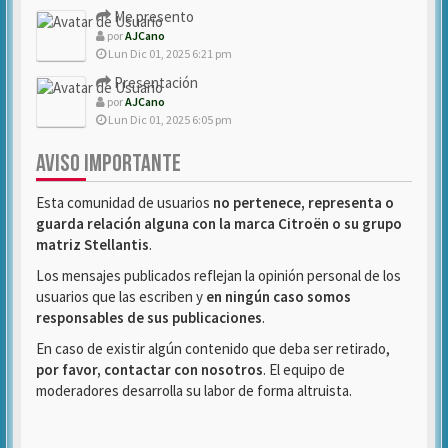
Me presento
por
AJCano
Lun Dic 01, 2025 6:21 pm
Presentación
por
AJCano
Lun Dic 01, 2025 6:05 pm
AVISO IMPORTANTE
Esta comunidad de usuarios
no pertenece, representa o
guarda relación alguna con la marca Citroën o su grupo
matriz Stellantis
.
Los mensajes publicados reflejan la opinión personal de los
usuarios que las escriben y
en ningún caso somos
responsables de sus publicaciones
.
En caso de existir algún contenido que deba ser retirado,
por favor, contactar con nosotros
. El equipo de
moderadores desarrolla su labor de forma altruista.