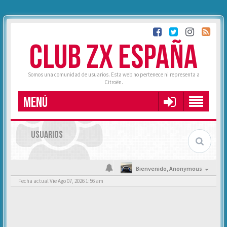
CLUB ZX ESPAÑA
Somos una comunidad de usuarios. Esta web no pertenece ni representa a
Citroën.
MENÚ
USUARIOS
Bienvenido,
Anonymous
Fecha actual Vie Ago 07, 2026 1:56 am