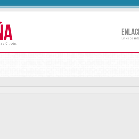
ÑA
ENLAC
Links de int
a a Citroën.