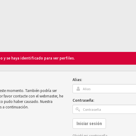
o y se haya identificado para ver perfiles.
Alias:
n este momento. También podría ser
por favor contacte con el webmaster, he
Contraseña:
sto pudo haber causado. Nuestra
es a continuación.
Iniciar sesión
Olvidé mi contraseña