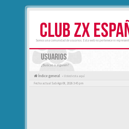
CLUB ZX ESPA
Somos una comunidad de usuarios. Esta web no pertenece ni represent
USUARIOS
¿Buscas a alguien?
Índice general
« Usted esta aquí
Fecha actual Sab Ago 08, 2026 3:45 pm