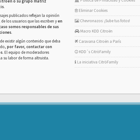
Política de Privacidad y Cookies
itroën o su grupo matriz
tis
.
Eliminar Cookies
ajes publicados reflejan la opinión
Chevronazos: ¡Sube tus fotos!
 de los usuarios que las escriben y
en
caso somos responsables de sus
Macro KDD Citroën
ciones
.
de existir algún contenido que deba
Caravana Citroën a París
rado,
por favor, contactar con
KDD´s CitröFamily
os
. El equipo de moderadores
la su labor de forma altruista.
La iniciativa CitröFamily