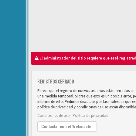
El administrador del sitio requiere que esté registrad
Registros cerrado
Parece que el registro de nuevos usuarios están cerrados e
una medida temporal. Si cree que esto es un posible error, 
informe de esto. Pedimos disculpas por las molestias que e
política de privacidad y condiciones de uso están disponibl
Condiciones de uso
|
Política de privacidad
Contactar con el Webmaster