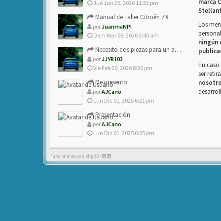
marca C
Jue Jun 25, 2026 11:32 pm
Stellan
Manual de Taller Citroën ZX
Los mens
por
JuanmaNPI
personal
Dom Mar 08, 2026 3:40 am
ningún 
Necesito dos piezas para un amigo con ZX.
publica
por
JJYR103
En caso 
Vie Feb 20, 2026 8:30 pm
ser reti
Me presento
nosotr
desarrol
por
AJCano
Lun Dic 01, 2025 6:21 pm
Presentación
por
AJCano
Lun Dic 01, 2025 6:05 pm
Funcionando con phpBB -