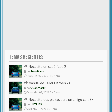
TEMAS RECIENTES
Necesito un capó fase 2
por
Damikaos
Jue Jun 25, 2026 11:32 pm
Manual de Taller Citroën ZX
por
JuanmaNPI
Dom Mar 08, 2026 3:40 am
Necesito dos piezas para un amigo con ZX.
por
JJYR103
Vie Feb 20, 2026 8:30 pm