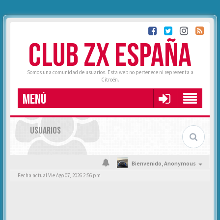
CLUB ZX ESPAÑA
Somos una comunidad de usuarios. Esta web no pertenece ni representa a
Citroën.
MENÚ
USUARIOS
Bienvenido,
Anonymous
Fecha actual Vie Ago 07, 2026 2:56 pm