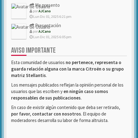
Me presento
por
AJCano
Lun Dic 01, 2025 6:21 pm
Presentación
por
AJCano
Lun Dic 01, 2025 6:05 pm
AVISO IMPORTANTE
Esta comunidad de usuarios
no pertenece, representa o
guarda relación alguna con la marca Citroën o su grupo
matriz Stellantis
.
Los mensajes publicados reflejan la opinión personal de los
usuarios que las escriben y
en ningún caso somos
responsables de sus publicaciones
.
En caso de existir algún contenido que deba ser retirado,
por favor, contactar con nosotros
. El equipo de
moderadores desarrolla su labor de forma altruista.