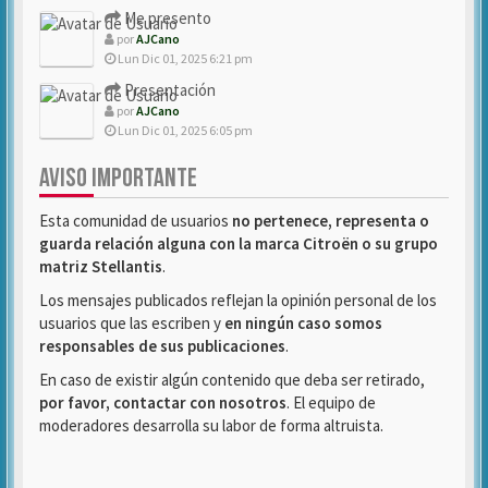
Me presento
por
AJCano
Lun Dic 01, 2025 6:21 pm
Presentación
por
AJCano
Lun Dic 01, 2025 6:05 pm
AVISO IMPORTANTE
Esta comunidad de usuarios
no pertenece, representa o
guarda relación alguna con la marca Citroën o su grupo
matriz Stellantis
.
Los mensajes publicados reflejan la opinión personal de los
usuarios que las escriben y
en ningún caso somos
responsables de sus publicaciones
.
En caso de existir algún contenido que deba ser retirado,
por favor, contactar con nosotros
. El equipo de
moderadores desarrolla su labor de forma altruista.