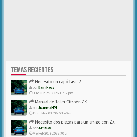
TEMAS RECIENTES
Necesito un capó fase 2
por
Damikaos
Jue Jun 25, 2026 11:32 pm
Manual de Taller Citroën ZX
por
JuanmaNPI
Dom Mar 08, 2026 3:40 am
Necesito dos piezas para un amigo con ZX.
por
JJYR103
Vie Feb 20, 2026 8:30 pm