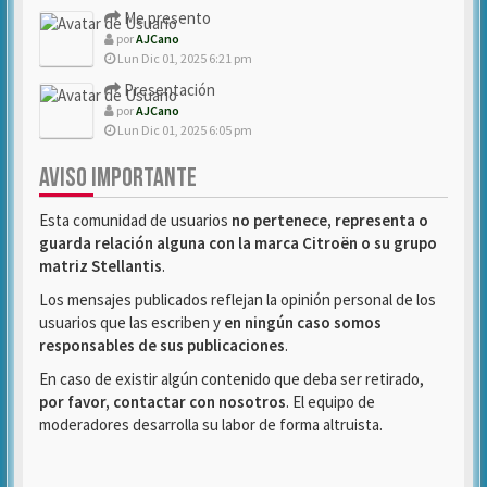
Me presento
por
AJCano
Lun Dic 01, 2025 6:21 pm
Presentación
por
AJCano
Lun Dic 01, 2025 6:05 pm
AVISO IMPORTANTE
Esta comunidad de usuarios
no pertenece, representa o
guarda relación alguna con la marca Citroën o su grupo
matriz Stellantis
.
Los mensajes publicados reflejan la opinión personal de los
usuarios que las escriben y
en ningún caso somos
responsables de sus publicaciones
.
En caso de existir algún contenido que deba ser retirado,
por favor, contactar con nosotros
. El equipo de
moderadores desarrolla su labor de forma altruista.