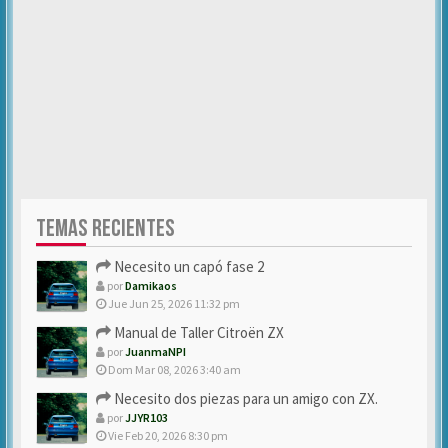
TEMAS RECIENTES
Necesito un capó fase 2
por
Damikaos
Jue Jun 25, 2026 11:32 pm
Manual de Taller Citroën ZX
por
JuanmaNPI
Dom Mar 08, 2026 3:40 am
Necesito dos piezas para un amigo con ZX.
por
JJYR103
Vie Feb 20, 2026 8:30 pm