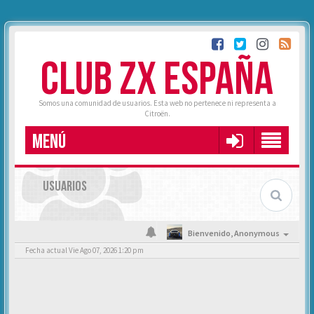
CLUB ZX ESPAÑA
Somos una comunidad de usuarios. Esta web no pertenece ni representa a
Citroën.
MENÚ
USUARIOS
Bienvenido,
Anonymous
Fecha actual Vie Ago 07, 2026 1:20 pm