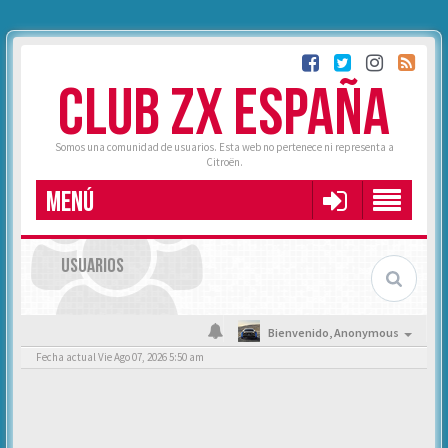
CLUB ZX ESPAÑA
Somos una comunidad de usuarios. Esta web no pertenece ni representa a
Citroën.
MENÚ
USUARIOS
Bienvenido,
Anonymous
Fecha actual Vie Ago 07, 2026 5:50 am