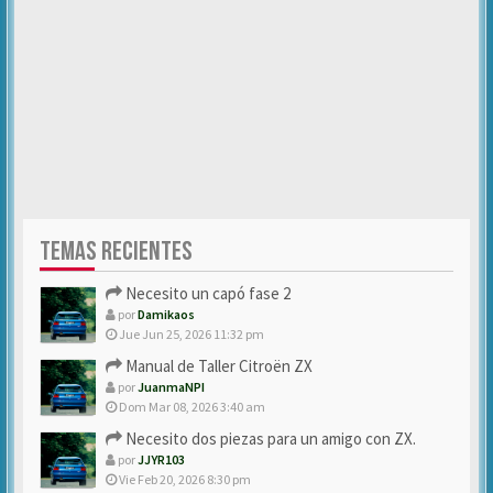
TEMAS RECIENTES
Necesito un capó fase 2
por
Damikaos
Jue Jun 25, 2026 11:32 pm
Manual de Taller Citroën ZX
por
JuanmaNPI
Dom Mar 08, 2026 3:40 am
Necesito dos piezas para un amigo con ZX.
por
JJYR103
Vie Feb 20, 2026 8:30 pm