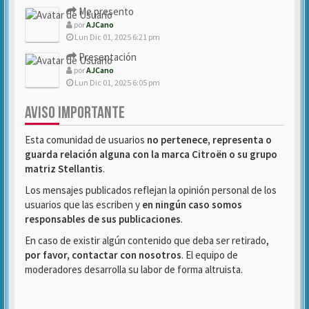
Me presento
por
AJCano
Lun Dic 01, 2025 6:21 pm
Presentación
por
AJCano
Lun Dic 01, 2025 6:05 pm
AVISO IMPORTANTE
Esta comunidad de usuarios
no pertenece, representa o
guarda relación alguna con la marca Citroën o su grupo
matriz Stellantis
.
Los mensajes publicados reflejan la opinión personal de los
usuarios que las escriben y
en ningún caso somos
responsables de sus publicaciones
.
En caso de existir algún contenido que deba ser retirado,
por favor, contactar con nosotros
. El equipo de
moderadores desarrolla su labor de forma altruista.