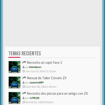
TEMAS RECIENTES
Necesito un capó fase 2
por
Damikaos
Jue Jun 25, 2026 11:32 pm
Manual de Taller Citroën ZX
por
JuanmaNPI
Dom Mar 08, 2026 3:40 am
Necesito dos piezas para un amigo con ZX.
por
JJYR103
Vie Feb 20, 2026 8:30 pm