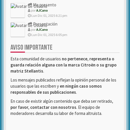
Me presento
por
AJCano
Lun Dic 01, 2025 6:21 pm
Presentación
por
AJCano
Lun Dic 01, 2025 6:05 pm
AVISO IMPORTANTE
Esta comunidad de usuarios
no pertenece, representa o
guarda relación alguna con la marca Citroën o su grupo
matriz Stellantis
.
Los mensajes publicados reflejan la opinión personal de los
usuarios que las escriben y
en ningún caso somos
responsables de sus publicaciones
.
En caso de existir algún contenido que deba ser retirado,
por favor, contactar con nosotros
. El equipo de
moderadores desarrolla su labor de forma altruista.