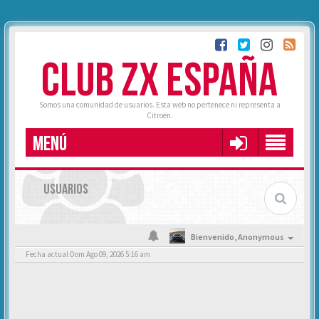
CLUB ZX ESPAÑA
Somos una comunidad de usuarios. Esta web no pertenece ni representa a
Citroën.
MENÚ
USUARIOS
Bienvenido,
Anonymous
Fecha actual Dom Ago 09, 2026 5:16 am