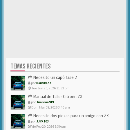
TEMAS RECIENTES
Necesito un capó fase 2
por
Damikaos
Jue Jun 25, 2026 11:32 pm
Manual de Taller Citroën ZX
por
JuanmaNPI
Dom Mar 08, 2026 3:40 am
Necesito dos piezas para un amigo con ZX.
por
JJYR103
Vie Feb 20, 2026 8:30 pm