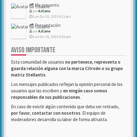
Me presento
por
AJCano
Lun Dic 01, 2025 6:21 pm
Presentación
por
AJCano
Lun Dic 01, 2025 6:05 pm
AVISO IMPORTANTE
Esta comunidad de usuarios
no pertenece, representa o
guarda relación alguna con la marca Citroën o su grupo
matriz Stellantis
.
Los mensajes publicados reflejan la opinión personal de los
usuarios que las escriben y
en ningún caso somos
responsables de sus publicaciones
.
En caso de existir algún contenido que deba ser retirado,
por favor, contactar con nosotros
. El equipo de
moderadores desarrolla su labor de forma altruista.