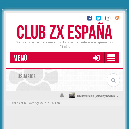
CLUB ZX ESPAÑA
Somos una comunidad de usuarios. Esta web no pertenece ni representa a
Citroën.
MENÚ
USUARIOS
Bienvenido,
Anonymous
Fecha actual Dom Ago 09, 2026 9:34 am