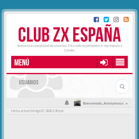
CLUB ZX ESPAÑA
Somos una comunidad de usuarios. Esta web no pertenece ni representa a
Citroën.
MENÚ
USUARIOS
Bienvenido,
Anonymous
Fecha actual Vie Ago 07, 2026 5:30 pm