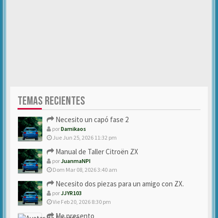
TEMAS RECIENTES
Necesito un capó fase 2
por
Damikaos
Jue Jun 25, 2026 11:32 pm
Manual de Taller Citroën ZX
por
JuanmaNPI
Dom Mar 08, 2026 3:40 am
Necesito dos piezas para un amigo con ZX.
por
JJYR103
Vie Feb 20, 2026 8:30 pm
Me presento