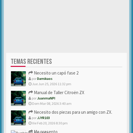
TEMAS RECIENTES
Necesito un capó fase 2
por
Damikaos
Jue Jun 25, 2026 11:32 pm
Manual de Taller Citroën ZX
por
JuanmaNPI
Dom Mar 08, 2026 3:40 am
Necesito dos piezas para un amigo con ZX.
por
JJYR103
Vie Feb 20, 2026 8:30 pm
Me presento