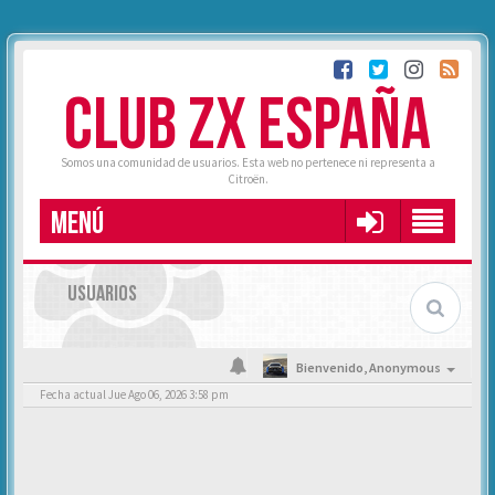
CLUB ZX ESPAÑA
Somos una comunidad de usuarios. Esta web no pertenece ni representa a
Citroën.
MENÚ
USUARIOS
Bienvenido,
Anonymous
Fecha actual Jue Ago 06, 2026 3:58 pm