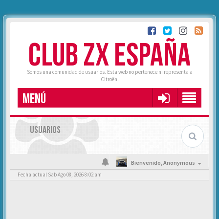
CLUB ZX ESPAÑA
Somos una comunidad de usuarios. Esta web no pertenece ni representa a
Citroën.
MENÚ
USUARIOS
Bienvenido,
Anonymous
Fecha actual Sab Ago 08, 2026 8:02 am