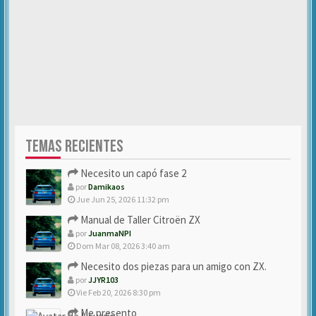
TEMAS RECIENTES
Necesito un capó fase 2
por
Damikaos
Jue Jun 25, 2026 11:32 pm
Manual de Taller Citroën ZX
por
JuanmaNPI
Dom Mar 08, 2026 3:40 am
Necesito dos piezas para un amigo con ZX.
por
JJYR103
Vie Feb 20, 2026 8:30 pm
Me presento