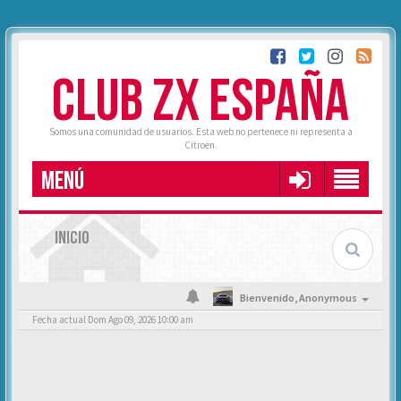
CLUB ZX ESPAÑA
Somos una comunidad de usuarios. Esta web no pertenece ni representa a
Citroën.
MENÚ
INICIO
Bienvenido,
Anonymous
Fecha actual Dom Ago 09, 2026 10:00 am