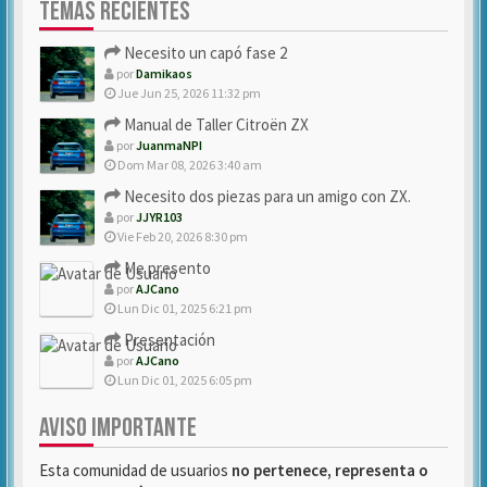
TEMAS RECIENTES
Necesito un capó fase 2
por
Damikaos
Jue Jun 25, 2026 11:32 pm
Manual de Taller Citroën ZX
por
JuanmaNPI
Dom Mar 08, 2026 3:40 am
Necesito dos piezas para un amigo con ZX.
por
JJYR103
Vie Feb 20, 2026 8:30 pm
Me presento
por
AJCano
Lun Dic 01, 2025 6:21 pm
Presentación
por
AJCano
Lun Dic 01, 2025 6:05 pm
AVISO IMPORTANTE
Esta comunidad de usuarios
no pertenece, representa o