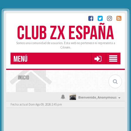
CLUB ZX ESPAÑA
Somos una comunidad de usuarios. Esta web no pertenece ni representa a
Citroën.
MENÚ
INICIO
Bienvenido,
Anonymous
Fecha actual Dom Ago 09, 2026 2:45 pm