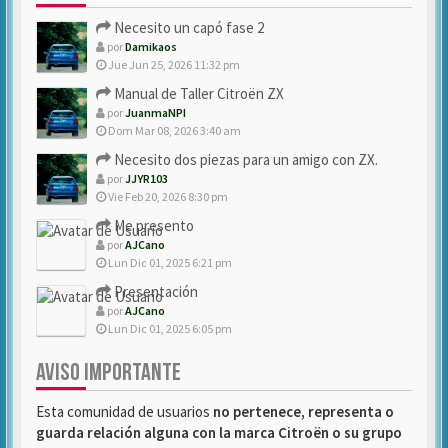
Necesito un capó fase 2
por
Damikaos
Jue Jun 25, 2026 11:32 pm
Manual de Taller Citroën ZX
por
JuanmaNPI
Dom Mar 08, 2026 3:40 am
Necesito dos piezas para un amigo con ZX.
por
JJYR103
Vie Feb 20, 2026 8:30 pm
Me presento
por
AJCano
Lun Dic 01, 2025 6:21 pm
Presentación
por
AJCano
Lun Dic 01, 2025 6:05 pm
AVISO IMPORTANTE
Esta comunidad de usuarios
no pertenece, representa o
guarda relación alguna con la marca Citroën o su grupo