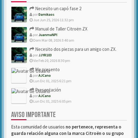
Necesito un capó fase 2
por
Damikaos
Jue Jun 25, 2026 11:32 pm
Manual de Taller Citroën ZX
por
JuanmaNPI
Dom Mar 08, 2026 3:40 am
Necesito dos piezas para un amigo con ZX.
por
JJYR103
Vie Feb 20, 2026 8:30 pm
Me presento
por
AJCano
Lun Dic 01, 2025 6:21 pm
Presentación
por
AJCano
Lun Dic 01, 2025 6:05 pm
AVISO IMPORTANTE
Esta comunidad de usuarios
no pertenece, representa o
guarda relación alguna con la marca Citroën o su grupo