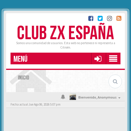
CLUB ZX ESPAÑA
Somos una comunidad de usuarios. Esta web no pertenece ni representa a
Citroën.
MENÚ
INICIO
Bienvenido,
Anonymous
Fecha actual Jue Ago 06, 2026 5:07 pm