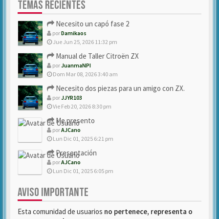
TEMAS RECIENTES
Necesito un capó fase 2
por
Damikaos
Jue Jun 25, 2026 11:32 pm
Manual de Taller Citroën ZX
por
JuanmaNPI
Dom Mar 08, 2026 3:40 am
Necesito dos piezas para un amigo con ZX.
por
JJYR103
Vie Feb 20, 2026 8:30 pm
Me presento
por
AJCano
Lun Dic 01, 2025 6:21 pm
Presentación
por
AJCano
Lun Dic 01, 2025 6:05 pm
AVISO IMPORTANTE
Esta comunidad de usuarios
no pertenece, representa o