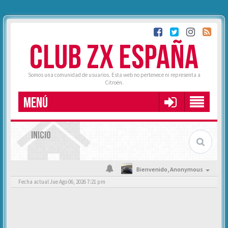
CLUB ZX ESPAÑA
Somos una comunidad de usuarios. Esta web no pertenece ni representa a
Citroën.
MENÚ
INICIO
Bienvenido,
Anonymous
Fecha actual Jue Ago 06, 2026 7:21 pm