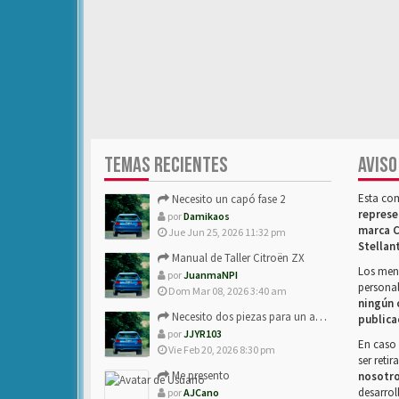
TEMAS RECIENTES
AVISO
Esta co
Necesito un capó fase 2
represe
por
Damikaos
marca C
Jue Jun 25, 2026 11:32 pm
Stellan
Manual de Taller Citroën ZX
Los mens
por
JuanmaNPI
personal
Dom Mar 08, 2026 3:40 am
ningún 
Necesito dos piezas para un amigo con ZX.
publica
por
JJYR103
En caso 
Vie Feb 20, 2026 8:30 pm
ser reti
Me presento
nosotr
desarrol
por
AJCano