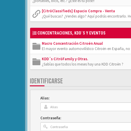
¿portátiles, bicis, etc.? ¡¡Éste es tu post!!
[CitröClassifieds] Espacio Compra - Venta
¿Qué buscas? ¿Vendes algo? Aquí podrás encontrarlo. He
CONCENTRACIONES, KDD´S Y EVENTOS
Macro Concentración Citroën Anual
El mayor evento automovilístico Citroën en España, no t
KDD´s CitröFamily y Otras.
¿Sabías que todos los meses hay una KDD Citroën ?
IDENTIFICARSE
Alias:
Contraseña: