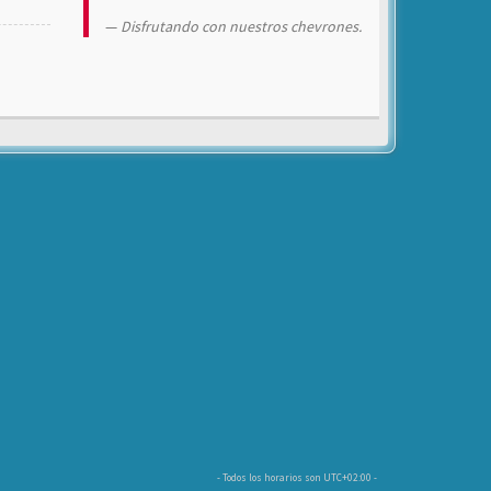
Disfrutando con nuestros chevrones.
- Todos los horarios son
UTC+02:00
-