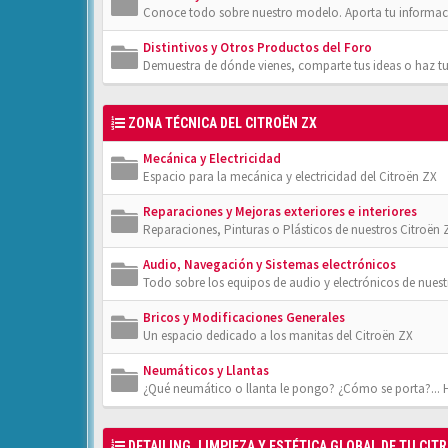
Conoce todo sobre nuestro modelo. Aporta tu informac
Distintivos y Otros Productos del Foro
Demuestra de dónde vienes, comparte tus ideas o haz tu
ZONA TÉCNICA DEL CITROËN ZX
Mecánica y Electricidad
Espacio para la mecánica y electricidad del Citroën ZX
Reparaciones y Mejoras exteriores e interiores
Reparaciones, Pinturas o Plásticos de nuestros Citroën 
Audio, Navegación y Sistemas electrónicos
Todo sobre los equipos de audio y electrónicos de nuest
Bricos y Modificaciones Generales
Un espacio dedicado a los manitas del Citroën ZX
Neumáticos y Llantas
¿Qué neumático o llanta le pongo? ¿Cómo se porta?... 
DETAILING, LIMPIEZA Y ESTÉTICA GLOBAL DE TU CIT