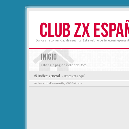
CLUB ZX ESPA
Somos una comunidad de usuarios. Esta web no pertenece ni represent
INICIO
Esta es la página índice del foro
Índice general
« Usted esta aquí
Fecha actual Vie Ago 07, 2026 6:46 am