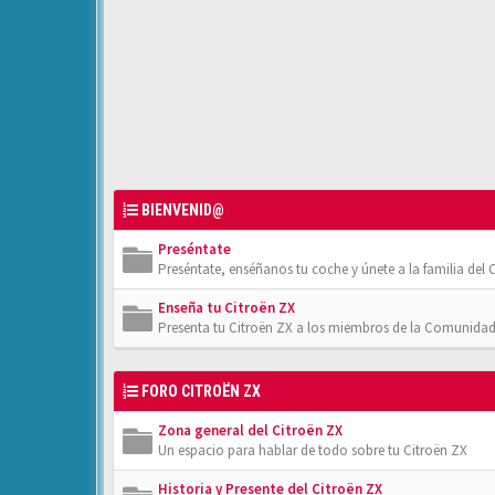
BIENVENID@
Preséntate
Preséntate, enséñanos tu coche y únete a la familia del C
Enseña tu Citroën ZX
Presenta tu Citroën ZX a los miembros de la Comunidad
FORO CITROËN ZX
Zona general del Citroën ZX
Un espacio para hablar de todo sobre tu Citroën ZX
Historia y Presente del Citroën ZX