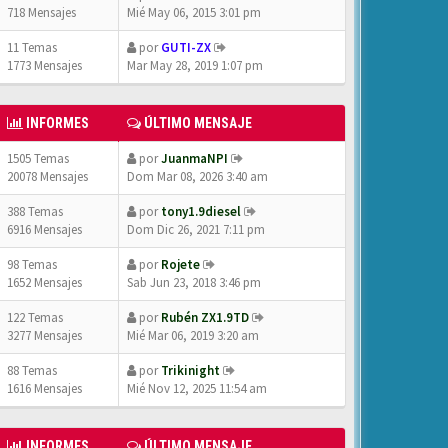
718 Mensajes
Mié May 06, 2015 3:01 pm
11 Temas
por
GUTI-ZX
1773 Mensajes
Mar May 28, 2019 1:07 pm
INFORMES
ÚLTIMO MENSAJE
1505 Temas
por
JuanmaNPI
20078 Mensajes
Dom Mar 08, 2026 3:40 am
388 Temas
por
tony1.9diesel
6916 Mensajes
Dom Dic 26, 2021 7:11 pm
98 Temas
por
Rojete
1652 Mensajes
Sab Jun 23, 2018 3:46 pm
122 Temas
por
Rubén ZX1.9TD
3277 Mensajes
Mié Mar 06, 2019 3:20 am
88 Temas
por
Trikinight
1616 Mensajes
Mié Nov 12, 2025 11:54 am
INFORMES
ÚLTIMO MENSAJE