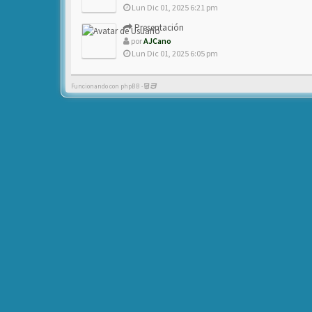
Lun Dic 01, 2025 6:21 pm
Presentación
por
AJCano
Lun Dic 01, 2025 6:05 pm
Funcionando con phpBB -