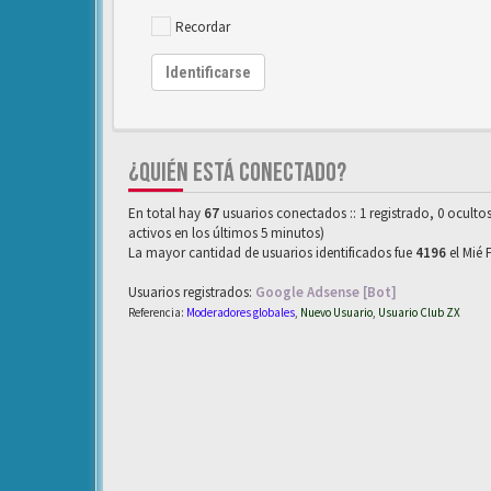
Recordar
Identificarse
¿QUIÉN ESTÁ CONECTADO?
En total hay
67
usuarios conectados :: 1 registrado, 0 oculto
activos en los últimos 5 minutos)
La mayor cantidad de usuarios identificados fue
4196
el Mié 
Usuarios registrados:
Google Adsense [Bot]
Referencia:
Moderadores globales
,
Nuevo Usuario
,
Usuario Club ZX