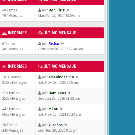
40 Temas
por
Don Piriz
707 Mensajes
Mar Abr 25, 2017 10:54 am
INFORMES
ÚLTIMO MENSAJE
6 Temas
por
Richar
407 Mensajes
Dom Nov 05, 2017 12:48 am
INFORMES
ÚLTIMO MENSAJE
1071 Temas
por
elsaninosa950
21897 Mensajes
Sab Nov 08, 2025 3:05 am
270 Temas
por
Damikaos
2527 Mensajes
Jue Jun 25, 2026 11:32 pm
442 Temas
por
MTou
6613 Mensajes
Sab Nov 16, 2024 12:23 am
30 Temas
por
xusosps
246 Mensajes
Lun Jun 29, 2020 8:20 pm