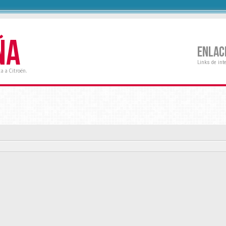
ÑA
ENLAC
Links de int
a a Citroën.