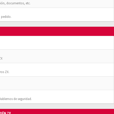
ión, documentos, etc.
 pedido.
ZX
ros ZX.
Hablemos de seguridad.
ROËN ZX