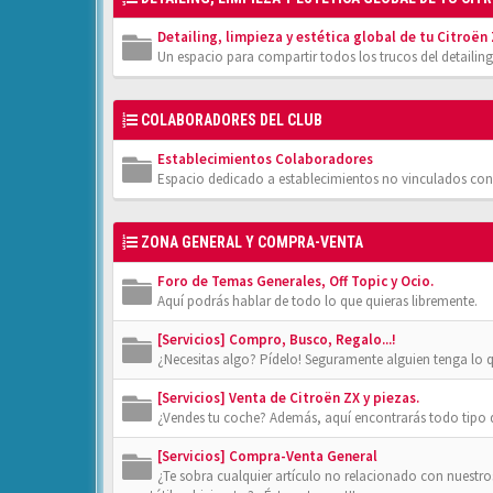
Detailing, limpieza y estética global de tu Citroën
Un espacio para compartir todos los trucos del detailing
COLABORADORES DEL CLUB
Establecimientos Colaboradores
Espacio dedicado a establecimientos no vinculados con
ZONA GENERAL Y COMPRA-VENTA
Foro de Temas Generales, Off Topic y Ocio.
Aquí podrás hablar de todo lo que quieras libremente.
[Servicios] Compro, Busco, Regalo...!
¿Necesitas algo? Pídelo! Seguramente alguien tenga lo 
[Servicios] Venta de Citroën ZX y piezas.
¿Vendes tu coche? Además, aquí encontrarás todo tipo de
[Servicios] Compra-Venta General
¿Te sobra cualquier artículo no relacionado con nuestr