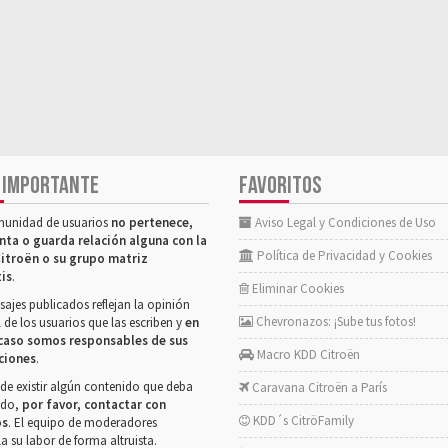
 IMPORTANTE
FAVORITOS
munidad de usuarios
no pertenece,
Aviso Legal y Condiciones de Uso
nta o guarda relación alguna con la
Política de Privacidad y Cookies
itroën o su grupo matriz
tis
.
Eliminar Cookies
ajes publicados reflejan la opinión
Chevronazos: ¡Sube tus fotos!
 de los usuarios que las escriben y
en
caso somos responsables de sus
Macro KDD Citroën
ciones
.
de existir algún contenido que deba
Caravana Citroën a París
rado,
por favor, contactar con
KDD´s CitröFamily
os
. El equipo de moderadores
la su labor de forma altruista.