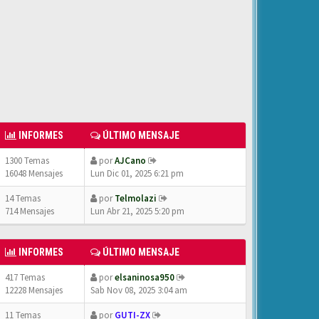
INFORMES
ÚLTIMO MENSAJE
1300 Temas
por
AJCano
16048 Mensajes
Lun Dic 01, 2025 6:21 pm
14 Temas
por
Telmolazi
714 Mensajes
Lun Abr 21, 2025 5:20 pm
INFORMES
ÚLTIMO MENSAJE
417 Temas
por
elsaninosa950
12228 Mensajes
Sab Nov 08, 2025 3:04 am
11 Temas
por
GUTI-ZX