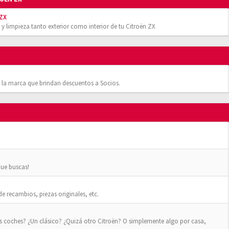
 ZX
 y limpieza tanto exterior como interior de tu Citroën ZX
 la marca que brindan descuentos a Socios.
que buscas!
 recambios, piezas originales, etc.
os coches? ¿Un clásico? ¿Quizá otro Citroën? O simplemente algo por casa,