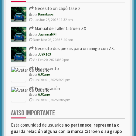
Necesito un capó fase 2
por
Damikaos
Jue Jun 25, 2026 11:32 pm
Manual de Taller Citroën ZX
por
JuanmaNPI
Dom Mar 08, 2026 3:40 am
Necesito dos piezas para un amigo con ZX.
por
JJYR103
Vie Feb 20, 2026 8:30 pm
Me presento
por
AJCano
Lun Dic 01, 2025 6:21 pm
Presentación
por
AJCano
Lun Dic 01, 2025 6:05 pm
AVISO IMPORTANTE
Esta comunidad de usuarios
no pertenece, representa o
guarda relación alguna con la marca Citroën o su grupo