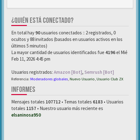
¿QUIÉN ESTÁ CONECTADO?
En total hay
90
usuarios conectados :: 2 registrados, 0
ocultos y 88 invitados (basados en usuarios activos en los
últimos 5 minutos)
La mayor cantidad de usuarios identificados fue
4196
el Mié
Feb 11, 2026 4:45 pm
Usuarios registrados:
Amazon [Bot]
,
Semrush [Bot]
Referencia:
Moderadores globales
,
Nuevo Usuario
,
Usuario Club ZX
INFORMES
Mensajes totales
107712
• Temas totales
6183
• Usuarios
totales
1157
• Nuestro usuario más reciente es
elsaninosa950