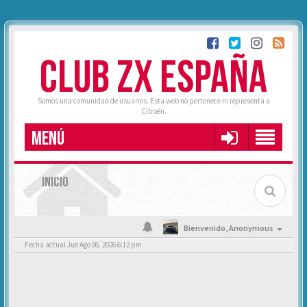
CLUB ZX ESPAÑA
Somos una comunidad de usuarios. Esta web no pertenece ni representa a
Citroën.
MENÚ
INICIO
Bienvenido,
Anonymous
Fecha actual Jue Ago 06, 2026 6:12 pm