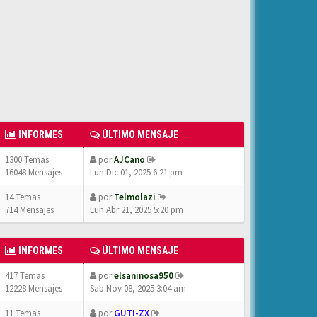
INFORMES
ÚLTIMO MENSAJE
1300 Temas
por
AJCano
16048 Mensajes
Lun Dic 01, 2025 6:21 pm
14 Temas
por
Telmolazi
714 Mensajes
Lun Abr 21, 2025 5:20 pm
INFORMES
ÚLTIMO MENSAJE
417 Temas
por
elsaninosa950
12228 Mensajes
Sab Nov 08, 2025 3:04 am
11 Temas
por
GUTI-ZX