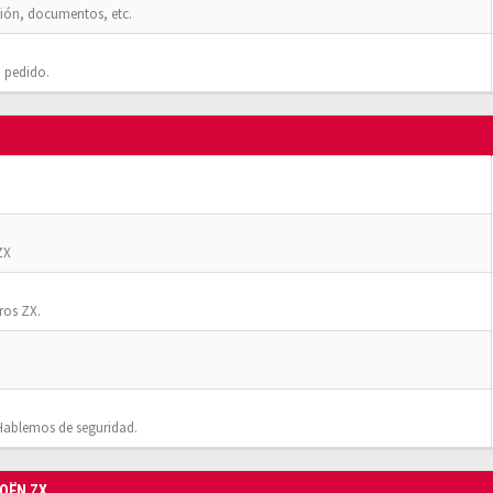
ión, documentos, etc.
 pedido.
ZX
ros ZX.
Hablemos de seguridad.
ROËN ZX