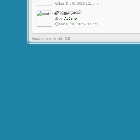
Lun Dic 01, 2025 6:21 pm
Presentación
por
AJCano
Lun Dic 01, 2025 6:05 pm
Funcionando con phpBB -