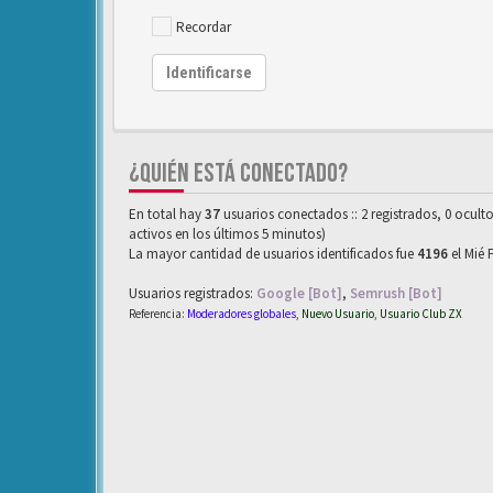
Recordar
Identificarse
¿QUIÉN ESTÁ CONECTADO?
En total hay
37
usuarios conectados :: 2 registrados, 0 ocult
activos en los últimos 5 minutos)
La mayor cantidad de usuarios identificados fue
4196
el Mié 
Usuarios registrados:
Google [Bot]
,
Semrush [Bot]
Referencia:
Moderadores globales
,
Nuevo Usuario
,
Usuario Club ZX