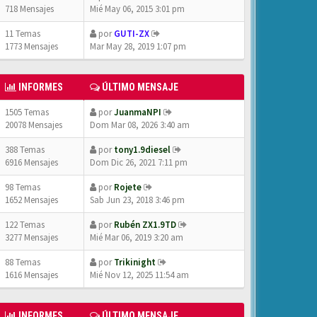
718 Mensajes
Mié May 06, 2015 3:01 pm
11 Temas
por
GUTI-ZX
1773 Mensajes
Mar May 28, 2019 1:07 pm
INFORMES
ÚLTIMO MENSAJE
1505 Temas
por
JuanmaNPI
20078 Mensajes
Dom Mar 08, 2026 3:40 am
388 Temas
por
tony1.9diesel
6916 Mensajes
Dom Dic 26, 2021 7:11 pm
98 Temas
por
Rojete
1652 Mensajes
Sab Jun 23, 2018 3:46 pm
122 Temas
por
Rubén ZX1.9TD
3277 Mensajes
Mié Mar 06, 2019 3:20 am
88 Temas
por
Trikinight
1616 Mensajes
Mié Nov 12, 2025 11:54 am
INFORMES
ÚLTIMO MENSAJE