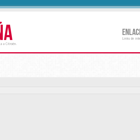
ÑA
ENLAC
Links de int
a a Citroën.