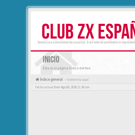
CLUB ZX ESPA
Somos una comunidad de usuarios. Esta web no pertenece ni represent
INICIO
Esta es la página índice del foro
Índice general
« Usted esta aquí
Fecha actual Dom Ago 09, 2026 11:30 am