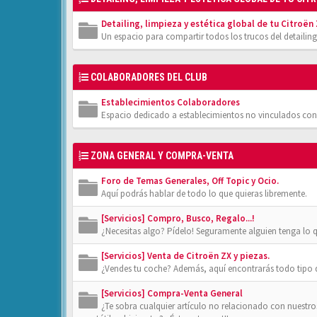
Detailing, limpieza y estética global de tu Citroën
Un espacio para compartir todos los trucos del detailing
COLABORADORES DEL CLUB
Establecimientos Colaboradores
Espacio dedicado a establecimientos no vinculados con
ZONA GENERAL Y COMPRA-VENTA
Foro de Temas Generales, Off Topic y Ocio.
Aquí podrás hablar de todo lo que quieras libremente.
[Servicios] Compro, Busco, Regalo...!
¿Necesitas algo? Pídelo! Seguramente alguien tenga lo 
[Servicios] Venta de Citroën ZX y piezas.
¿Vendes tu coche? Además, aquí encontrarás todo tipo de
[Servicios] Compra-Venta General
¿Te sobra cualquier artículo no relacionado con nuestr