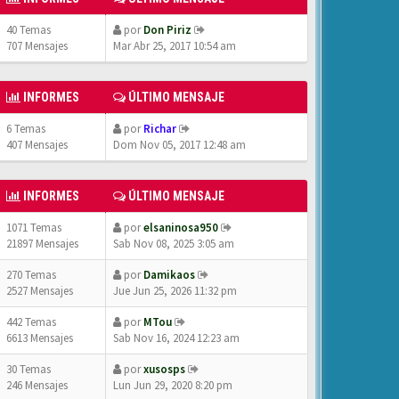
40 Temas
por
Don Piriz
707 Mensajes
Mar Abr 25, 2017 10:54 am
INFORMES
ÚLTIMO MENSAJE
6 Temas
por
Richar
407 Mensajes
Dom Nov 05, 2017 12:48 am
INFORMES
ÚLTIMO MENSAJE
1071 Temas
por
elsaninosa950
21897 Mensajes
Sab Nov 08, 2025 3:05 am
270 Temas
por
Damikaos
2527 Mensajes
Jue Jun 25, 2026 11:32 pm
442 Temas
por
MTou
6613 Mensajes
Sab Nov 16, 2024 12:23 am
30 Temas
por
xusosps
246 Mensajes
Lun Jun 29, 2020 8:20 pm