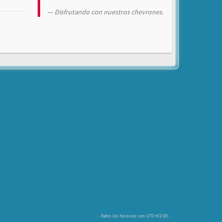
Disfrutando con nuestros chevrones.
- Todos los horarios son
UTC+02:00
-