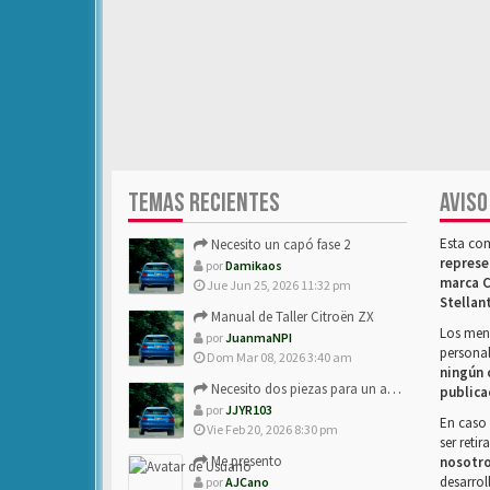
TEMAS RECIENTES
AVISO
Esta co
Necesito un capó fase 2
represe
por
Damikaos
marca C
Jue Jun 25, 2026 11:32 pm
Stellan
Manual de Taller Citroën ZX
Los mens
por
JuanmaNPI
personal
Dom Mar 08, 2026 3:40 am
ningún 
Necesito dos piezas para un amigo con ZX.
publica
por
JJYR103
En caso 
Vie Feb 20, 2026 8:30 pm
ser reti
Me presento
nosotr
desarrol
por
AJCano