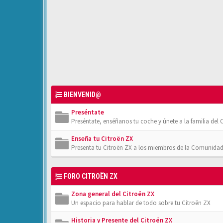
BIENVENID@
Preséntate
Preséntate, enséñanos tu coche y únete a la familia del C
Enseña tu Citroën ZX
Presenta tu Citroën ZX a los miembros de la Comunidad
FORO CITROËN ZX
Zona general del Citroën ZX
Un espacio para hablar de todo sobre tu Citroën ZX
Historia y Presente del Citroën ZX