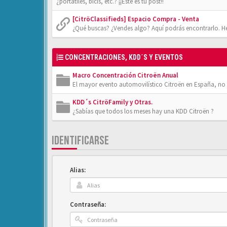
¿portátiles, bicis, etc.? ¡¡Éste es tu post!!
[CitröClassifieds] Espacio Compra - Venta
¿Qué buscas? ¿Vendes algo? Aquí podrás encontrarlo. He
CONCENTRACIONES, KDD´S Y EVENTOS
Macro Concentración Citroën Anual
El mayor evento automovilístico Citroën en España, no t
KDD´s CitröFamily y Otras.
¿Sabías que todos los meses hay una KDD Citroën ?
IDENTIFICARSE
Alias:
Contraseña: