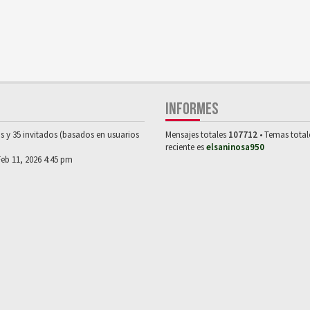
INFORMES
os y 35 invitados (basados en usuarios
Mensajes totales
107712
• Temas tota
reciente es
elsaninosa950
Feb 11, 2026 4:45 pm