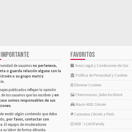
 IMPORTANTE
FAVORITOS
munidad de usuarios
no pertenece,
Aviso Legal y Condiciones de Uso
nta o guarda relación alguna con la
Política de Privacidad y Cookies
itroën o su grupo matriz
tis
.
Eliminar Cookies
ajes publicados reflejan la opinión
Chevronazos: ¡Sube tus fotos!
 de los usuarios que las escriben y
en
caso somos responsables de sus
Macro KDD Citroën
ciones
.
de existir algún contenido que deba
Caravana Citroën a París
rado,
por favor, contactar con
KDD´s CitröFamily
os
. El equipo de moderadores
la su labor de forma altruista.