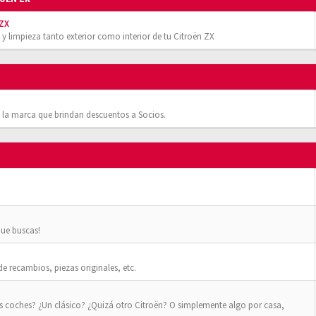
 ZX
 y limpieza tanto exterior como interior de tu Citroën ZX
 la marca que brindan descuentos a Socios.
que buscas!
 recambios, piezas originales, etc.
os coches? ¿Un clásico? ¿Quizá otro Citroën? O simplemente algo por casa,