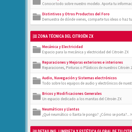
Conoce todo sobre nuestro modelo. Aporta tu informac
Distintivos y Otros Productos del Foro
Demuestra de dónde vienes, comparte tus ideas o haz tu
ZONA TÉCNICA DEL CITROËN ZX
Mecánica y Electricidad
Espacio para la mecánica y electricidad del Citroën ZX
Reparaciones y Mejoras exteriores e interiores
Reparaciones, Pinturas o Plásticos de nuestros Citroën 
Audio, Navegación y Sistemas electrónicos
Todo sobre los equipos de audio y electrónicos de nuest
Bricos y Modificaciones Generales
Un espacio dedicado a los manitas del Citroën ZX
Neumáticos y Llantas
¿Qué neumático o llanta le pongo? ¿Cómo se porta?... 
DETAILING, LIMPIEZA Y ESTÉTICA GLOBAL DE TU CIT