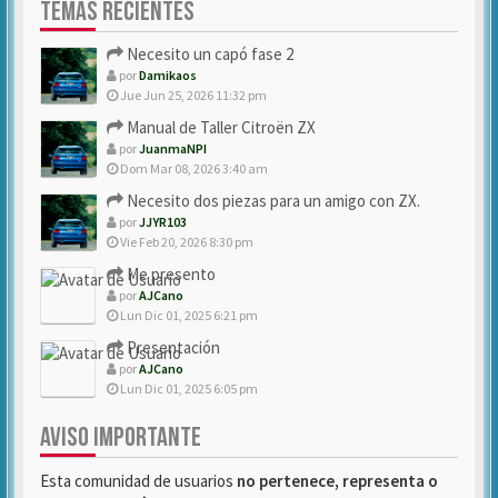
TEMAS RECIENTES
Necesito un capó fase 2
por
Damikaos
Jue Jun 25, 2026 11:32 pm
Manual de Taller Citroën ZX
por
JuanmaNPI
Dom Mar 08, 2026 3:40 am
Necesito dos piezas para un amigo con ZX.
por
JJYR103
Vie Feb 20, 2026 8:30 pm
Me presento
por
AJCano
Lun Dic 01, 2025 6:21 pm
Presentación
por
AJCano
Lun Dic 01, 2025 6:05 pm
AVISO IMPORTANTE
Esta comunidad de usuarios
no pertenece, representa o