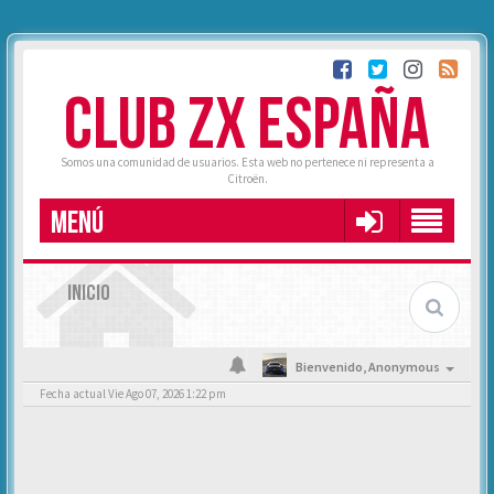
CLUB ZX ESPAÑA
Somos una comunidad de usuarios. Esta web no pertenece ni representa a
Citroën.
MENÚ
INICIO
Bienvenido,
Anonymous
Fecha actual Vie Ago 07, 2026 1:22 pm