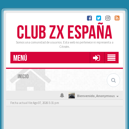
CLUB ZX ESPAÑA
Somos una comunidad de usuarios. Esta web no pertenece ni representa a
Citroën.
MENÚ
INICIO
Bienvenido,
Anonymous
Fecha actual Vie Ago 07, 2026 5:31 pm