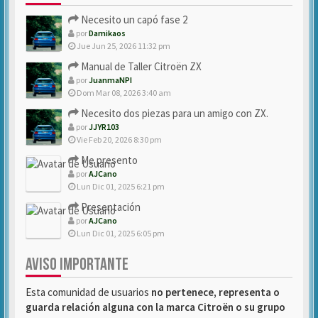
Necesito un capó fase 2
por
Damikaos
Jue Jun 25, 2026 11:32 pm
Manual de Taller Citroën ZX
por
JuanmaNPI
Dom Mar 08, 2026 3:40 am
Necesito dos piezas para un amigo con ZX.
por
JJYR103
Vie Feb 20, 2026 8:30 pm
Me presento
por
AJCano
Lun Dic 01, 2025 6:21 pm
Presentación
por
AJCano
Lun Dic 01, 2025 6:05 pm
AVISO IMPORTANTE
Esta comunidad de usuarios
no pertenece, representa o
guarda relación alguna con la marca Citroën o su grupo