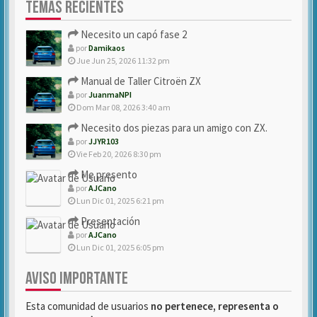
TEMAS RECIENTES
Necesito un capó fase 2
por
Damikaos
Jue Jun 25, 2026 11:32 pm
Manual de Taller Citroën ZX
por
JuanmaNPI
Dom Mar 08, 2026 3:40 am
Necesito dos piezas para un amigo con ZX.
por
JJYR103
Vie Feb 20, 2026 8:30 pm
Me presento
por
AJCano
Lun Dic 01, 2025 6:21 pm
Presentación
por
AJCano
Lun Dic 01, 2025 6:05 pm
AVISO IMPORTANTE
Esta comunidad de usuarios
no pertenece, representa o