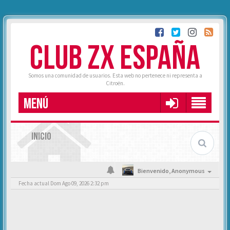
CLUB ZX ESPAÑA
Somos una comunidad de usuarios. Esta web no pertenece ni representa a
Citroën.
MENÚ
INICIO
Bienvenido,
Anonymous
Fecha actual Dom Ago 09, 2026 2:32 pm