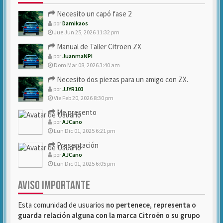
Necesito un capó fase 2
por
Damikaos
Jue Jun 25, 2026 11:32 pm
Manual de Taller Citroën ZX
por
JuanmaNPI
Dom Mar 08, 2026 3:40 am
Necesito dos piezas para un amigo con ZX.
por
JJYR103
Vie Feb 20, 2026 8:30 pm
Me presento
por
AJCano
Lun Dic 01, 2025 6:21 pm
Presentación
por
AJCano
Lun Dic 01, 2025 6:05 pm
AVISO IMPORTANTE
Esta comunidad de usuarios
no pertenece, representa o
guarda relación alguna con la marca Citroën o su grupo