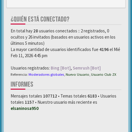
¿QUIÉN ESTÁ CONECTADO?
En total hay
28
usuarios conectados :: 2 registrados, 0
ocultos y 26 invitados (basados en usuarios activos en los
últimos 5 minutos)
La mayor cantidad de usuarios identificados fue
4196
el Mié
Feb 11, 2026 4:45 pm
Usuarios registrados:
Bing [Bot]
,
Semrush [Bot]
Referencia:
Moderadores globales
,
Nuevo Usuario
,
Usuario Club ZX
INFORMES
Mensajes totales
107712
• Temas totales
6183
• Usuarios
totales
1157
• Nuestro usuario más reciente es
elsaninosa950