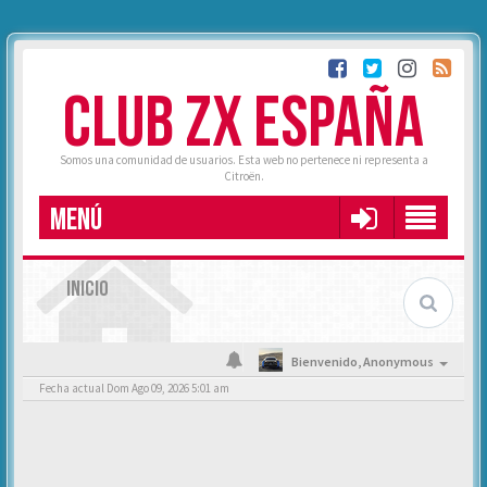
CLUB ZX ESPAÑA
Somos una comunidad de usuarios. Esta web no pertenece ni representa a
Citroën.
MENÚ
INICIO
Bienvenido,
Anonymous
Fecha actual Dom Ago 09, 2026 5:01 am