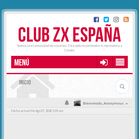
CLUB ZX ESPAÑA
Somos una comunidad de usuarios. Esta web no pertenece ni representa a
Citroën.
MENÚ
INICIO
Bienvenido,
Anonymous
Fecha actual Vie Ago 07, 2026 3:05 am