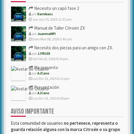
Necesito un capó fase 2
por
Damikaos
Jue Jun 25, 2026 11:32 pm
Manual de Taller Citroën ZX
por
JuanmaNPI
Dom Mar 08, 2026 3:40 am
Necesito dos piezas para un amigo con ZX.
por
JJYR103
Vie Feb 20, 2026 8:30 pm
Me presento
por
AJCano
Lun Dic 01, 2025 6:21 pm
Presentación
por
AJCano
Lun Dic 01, 2025 6:05 pm
AVISO IMPORTANTE
Esta comunidad de usuarios
no pertenece, representa o
guarda relación alguna con la marca Citroën o su grupo