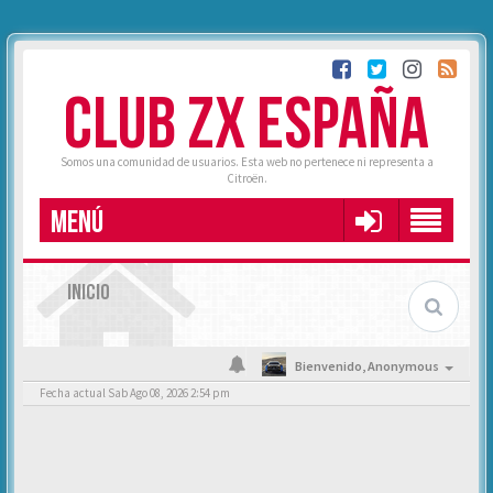
CLUB ZX ESPAÑA
Somos una comunidad de usuarios. Esta web no pertenece ni representa a
Citroën.
MENÚ
INICIO
Bienvenido,
Anonymous
Fecha actual Sab Ago 08, 2026 2:54 pm