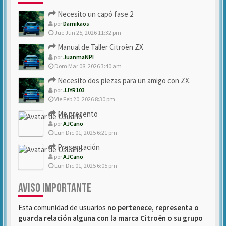
Necesito un capó fase 2
por
Damikaos
Jue Jun 25, 2026 11:32 pm
Manual de Taller Citroën ZX
por
JuanmaNPI
Dom Mar 08, 2026 3:40 am
Necesito dos piezas para un amigo con ZX.
por
JJYR103
Vie Feb 20, 2026 8:30 pm
Me presento
por
AJCano
Lun Dic 01, 2025 6:21 pm
Presentación
por
AJCano
Lun Dic 01, 2025 6:05 pm
AVISO IMPORTANTE
Esta comunidad de usuarios
no pertenece, representa o
guarda relación alguna con la marca Citroën o su grupo