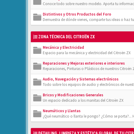
Conoce todo sobre nuestro modelo. Aporta tu informac
Distintivos y Otros Productos del Foro
Demuestra de dónde vienes, comparte tus ideas o haz tu
ZONA TÉCNICA DEL CITROËN ZX
Mecánica y Electricidad
Espacio para la mecánica y electricidad del Citroën ZX
Reparaciones y Mejoras exteriores e interiores
Reparaciones, Pinturas o Plásticos de nuestros Citroën 
Audio, Navegación y Sistemas electrónicos
Todo sobre los equipos de audio y electrónicos de nuest
Bricos y Modificaciones Generales
Un espacio dedicado a los manitas del Citroën ZX
Neumáticos y Llantas
¿Qué neumático o llanta le pongo? ¿Cómo se porta?... 
DETAILING, LIMPIEZA Y ESTÉTICA GLOBAL DE TU CIT