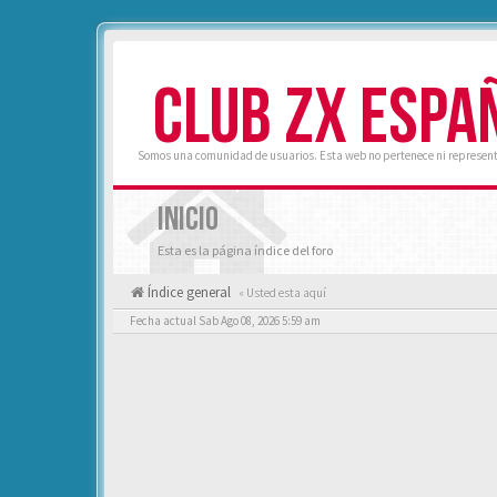
CLUB ZX ESPA
Somos una comunidad de usuarios. Esta web no pertenece ni represent
INICIO
Esta es la página índice del foro
Índice general
« Usted esta aquí
Fecha actual Sab Ago 08, 2026 5:59 am