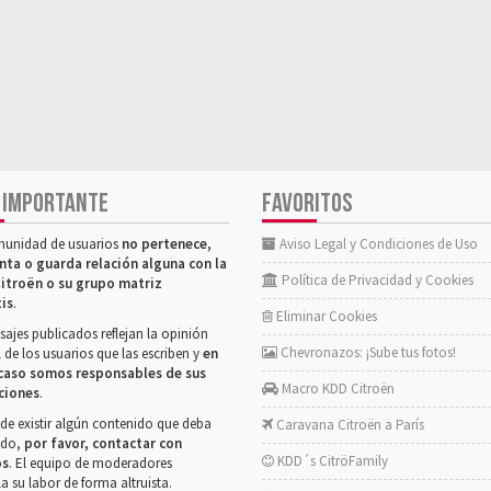
 IMPORTANTE
FAVORITOS
munidad de usuarios
no pertenece,
Aviso Legal y Condiciones de Uso
nta o guarda relación alguna con la
Política de Privacidad y Cookies
itroën o su grupo matriz
tis
.
Eliminar Cookies
ajes publicados reflejan la opinión
Chevronazos: ¡Sube tus fotos!
 de los usuarios que las escriben y
en
caso somos responsables de sus
Macro KDD Citroën
ciones
.
de existir algún contenido que deba
Caravana Citroën a París
rado,
por favor, contactar con
KDD´s CitröFamily
os
. El equipo de moderadores
la su labor de forma altruista.