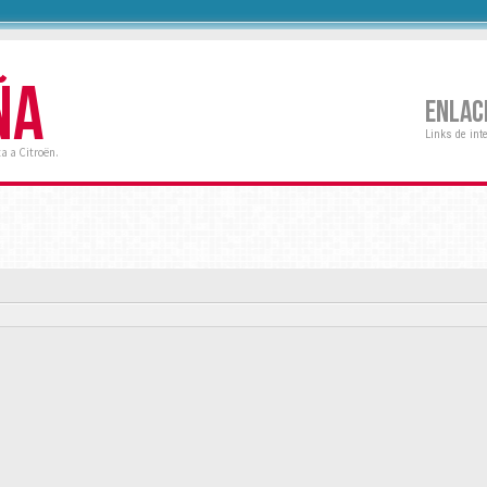
ÑA
ENLAC
Links de int
a a Citroën.