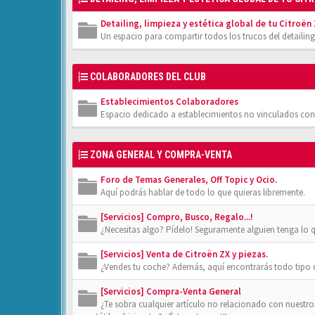
Detailing, limpieza y estética global de tu Citroën
Un espacio para compartir todos los trucos del detailing
COLABORADORES DEL CLUB
Establecimientos Colaboradores
Espacio dedicado a establecimientos no vinculados con
ZONA GENERAL Y COMPRA-VENTA
Foro de Temas Generales, Off Topic y Ocio.
Aquí podrás hablar de todo lo que quieras libremente.
[Servicios] Compro, Busco, Regalo...!
¿Necesitas algo? Pídelo! Seguramente alguien tenga lo 
[Servicios] Venta de Citroën ZX y piezas.
¿Vendes tu coche? Además, aquí encontrarás todo tipo de
[Servicios] Compra-Venta General
¿Te sobra cualquier artículo no relacionado con nuestr