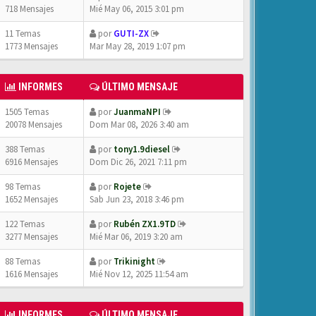
718 Mensajes
Mié May 06, 2015 3:01 pm
11 Temas
por
GUTI-ZX
1773 Mensajes
Mar May 28, 2019 1:07 pm
INFORMES
ÚLTIMO MENSAJE
1505 Temas
por
JuanmaNPI
20078 Mensajes
Dom Mar 08, 2026 3:40 am
388 Temas
por
tony1.9diesel
6916 Mensajes
Dom Dic 26, 2021 7:11 pm
98 Temas
por
Rojete
1652 Mensajes
Sab Jun 23, 2018 3:46 pm
122 Temas
por
Rubén ZX1.9TD
3277 Mensajes
Mié Mar 06, 2019 3:20 am
88 Temas
por
Trikinight
1616 Mensajes
Mié Nov 12, 2025 11:54 am
INFORMES
ÚLTIMO MENSAJE