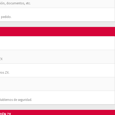
ión, documentos, etc.
 pedido.
ZX
ros ZX.
Hablemos de seguridad.
ROËN ZX