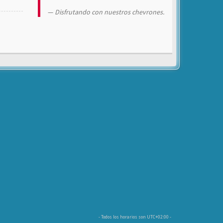
Disfrutando con nuestros chevrones.
- Todos los horarios son
UTC+02:00
-