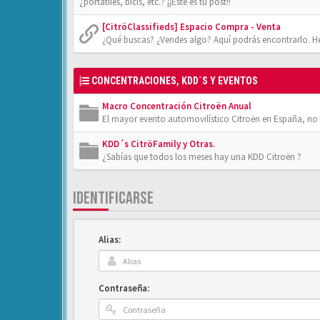
¿portátiles, bicis, etc.? ¡¡Éste es tu post!!
[CitröClassifieds] Espacio Compra - Venta
¿Qué buscas? ¿Vendes algo? Aquí podrás encontrarlo. He
CONCENTRACIONES, KDD´S Y EVENTOS
Macro Concentración Citroën Anual
El mayor evento automovilístico Citroën en España, no t
KDD´s CitröFamily y Otras.
¿Sabías que todos los meses hay una KDD Citroën ?
IDENTIFICARSE
Alias:
Contraseña: