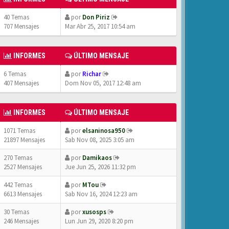
40 Temas
por
Don Piriz
707 Mensajes
Mar Abr 25, 2017 10:54 am
INFORMES
ÚLTIMO MENSAJE
6 Temas
por
Richar
407 Mensajes
Dom Nov 05, 2017 12:48 am
INFORMES
ÚLTIMO MENSAJE
1071 Temas
por
elsaninosa950
21897 Mensajes
Sab Nov 08, 2025 3:05 am
270 Temas
por
Damikaos
2527 Mensajes
Jue Jun 25, 2026 11:32 pm
442 Temas
por
MTou
6613 Mensajes
Sab Nov 16, 2024 12:23 am
30 Temas
por
xusosps
246 Mensajes
Lun Jun 29, 2020 8:20 pm