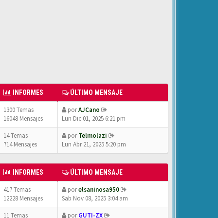
INFORMES
ÚLTIMO MENSAJE
1300 Temas
por
AJCano
16048 Mensajes
Lun Dic 01, 2025 6:21 pm
14 Temas
por
Telmolazi
714 Mensajes
Lun Abr 21, 2025 5:20 pm
INFORMES
ÚLTIMO MENSAJE
417 Temas
por
elsaninosa950
12228 Mensajes
Sab Nov 08, 2025 3:04 am
11 Temas
por
GUTI-ZX