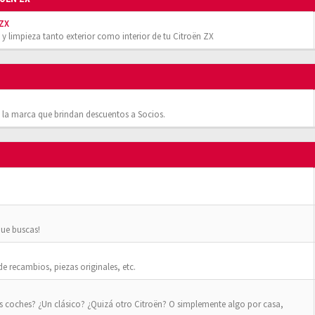
 ZX
 y limpieza tanto exterior como interior de tu Citroën ZX
 la marca que brindan descuentos a Socios.
que buscas!
 recambios, piezas originales, etc.
os coches? ¿Un clásico? ¿Quizá otro Citroën? O simplemente algo por casa,