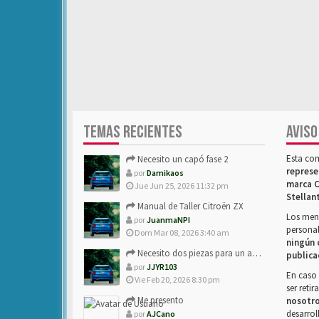
TEMAS RECIENTES
AVISO
Esta co
Necesito un capó fase 2
represe
por
Damikaos
marca C
Jue Jun 25, 2026 11:32 pm
Stellan
Manual de Taller Citroën ZX
Los mens
por
JuanmaNPI
personal
Dom Mar 08, 2026 3:40 am
ningún 
Necesito dos piezas para un amigo con ZX.
publica
por
JJYR103
En caso 
Vie Feb 20, 2026 8:30 pm
ser reti
Me presento
nosotr
desarrol
por
AJCano