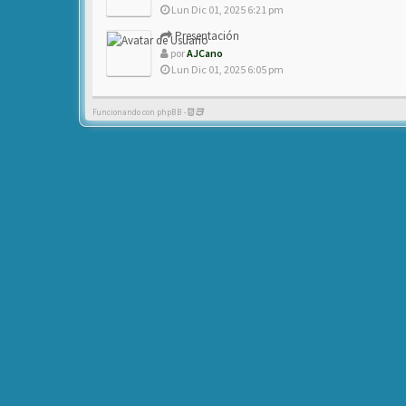
Lun Dic 01, 2025 6:21 pm
Presentación
por
AJCano
Lun Dic 01, 2025 6:05 pm
Funcionando con phpBB -