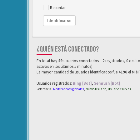
Recordar
Identificarse
¿QUIÉN ESTÁ CONECTADO?
En total hay
49
usuarios conectados :: 2 registrados, 0 ocult
activos en los últimos 5 minutos)
La mayor cantidad de usuarios identificados fue
4196
el Mié 
Usuarios registrados:
Bing [Bot]
,
Semrush [Bot]
Referencia:
Moderadores globales
,
Nuevo Usuario
,
Usuario Club ZX