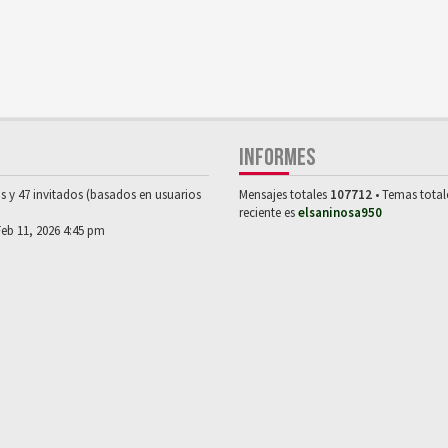
INFORMES
os y 47 invitados (basados en usuarios
Mensajes totales
107712
• Temas tota
reciente es
elsaninosa950
Feb 11, 2026 4:45 pm