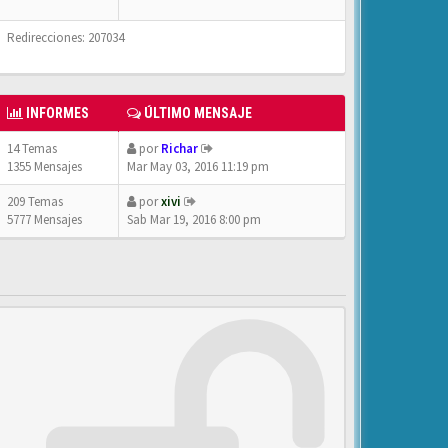
Redirecciones: 207034
INFORMES
ÚLTIMO MENSAJE
14 Temas
por
Richar
1355 Mensajes
Mar May 03, 2016 11:19 pm
209 Temas
por
xivi
5777 Mensajes
Sab Mar 19, 2016 8:00 pm