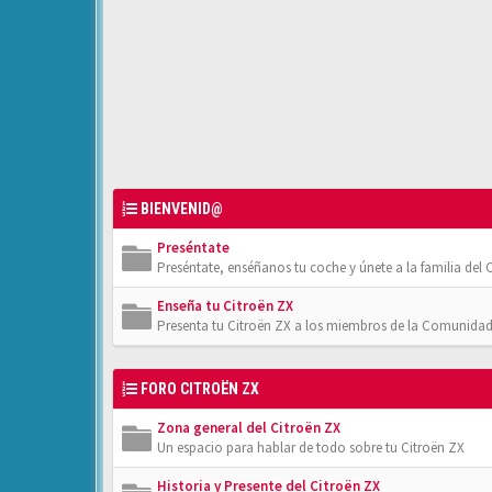
BIENVENID@
Preséntate
Preséntate, enséñanos tu coche y únete a la familia del C
Enseña tu Citroën ZX
Presenta tu Citroën ZX a los miembros de la Comunidad
FORO CITROËN ZX
Zona general del Citroën ZX
Un espacio para hablar de todo sobre tu Citroën ZX
Historia y Presente del Citroën ZX