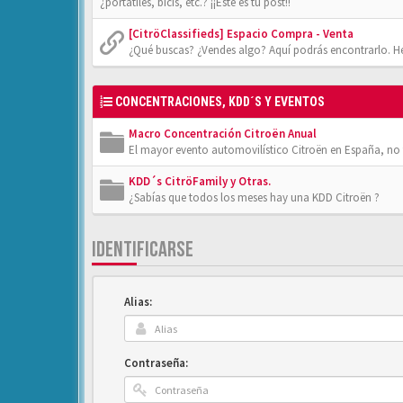
¿portátiles, bicis, etc.? ¡¡Éste es tu post!!
[CitröClassifieds] Espacio Compra - Venta
¿Qué buscas? ¿Vendes algo? Aquí podrás encontrarlo. He
CONCENTRACIONES, KDD´S Y EVENTOS
Macro Concentración Citroën Anual
El mayor evento automovilístico Citroën en España, no t
KDD´s CitröFamily y Otras.
¿Sabías que todos los meses hay una KDD Citroën ?
IDENTIFICARSE
Alias:
Contraseña: