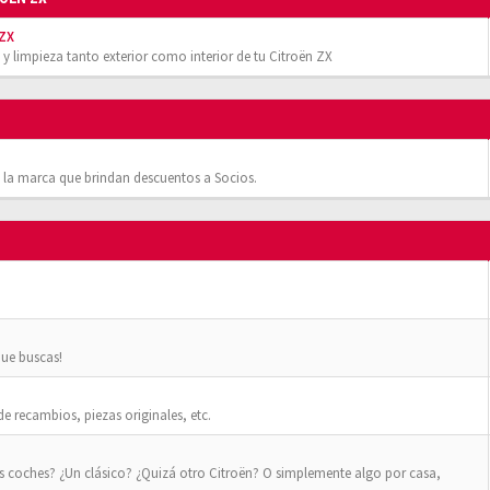
 ZX
 y limpieza tanto exterior como interior de tu Citroën ZX
 la marca que brindan descuentos a Socios.
que buscas!
 recambios, piezas originales, etc.
os coches? ¿Un clásico? ¿Quizá otro Citroën? O simplemente algo por casa,