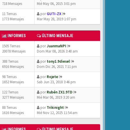
718 Mensajes
Mié May 06, 2015 3:01 pm
11 Temas
por
GUTI-ZX
1773 Mensajes
Mar May 28, 2019 1:07 pm
INFORMES
ÚLTIMO MENSAJE
1505 Temas
por
JuanmaNPI
20078 Mensajes
Dom Mar 08, 2026 3:40 am
388 Temas
por
tony1.9diesel
6916 Mensajes
Dom Dic 26, 2021 7:11 pm
98 Temas
por
Rojete
1652 Mensajes
Sab Jun 23, 2018 3:46 pm
122 Temas
por
Rubén ZX1.9TD
3277 Mensajes
Mié Mar 06, 2019 3:20 am
88 Temas
por
Trikinight
1616 Mensajes
Mié Nov 12, 2025 11:54 am
INFORMES
ÚLTIMO MENSAJE