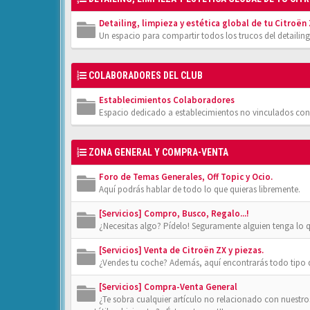
Detailing, limpieza y estética global de tu Citroën
Un espacio para compartir todos los trucos del detailing
COLABORADORES DEL CLUB
Establecimientos Colaboradores
Espacio dedicado a establecimientos no vinculados con
ZONA GENERAL Y COMPRA-VENTA
Foro de Temas Generales, Off Topic y Ocio.
Aquí podrás hablar de todo lo que quieras libremente.
[Servicios] Compro, Busco, Regalo...!
¿Necesitas algo? Pídelo! Seguramente alguien tenga lo 
[Servicios] Venta de Citroën ZX y piezas.
¿Vendes tu coche? Además, aquí encontrarás todo tipo de
[Servicios] Compra-Venta General
¿Te sobra cualquier artículo no relacionado con nuestr