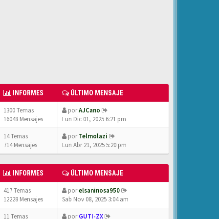
INFORMES
ÚLTIMO MENSAJE
1300 Temas
por
AJCano
16048 Mensajes
Lun Dic 01, 2025 6:21 pm
14 Temas
por
Telmolazi
714 Mensajes
Lun Abr 21, 2025 5:20 pm
INFORMES
ÚLTIMO MENSAJE
417 Temas
por
elsaninosa950
12228 Mensajes
Sab Nov 08, 2025 3:04 am
11 Temas
por
GUTI-ZX