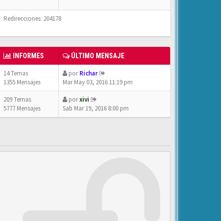
Redirecciones: 204178
INFORMES
ÚLTIMO MENSAJE
14 Temas
por
Richar
1355 Mensajes
Mar May 03, 2016 11:19 pm
209 Temas
por
xivi
5777 Mensajes
Sab Mar 19, 2016 8:00 pm