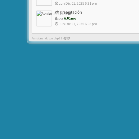
Lun Dic 01, 2025 6:21 pm
Presentación
por
AJCano
Lun Dic 01, 2025 6:05 pm
Funcionando con phpBB -