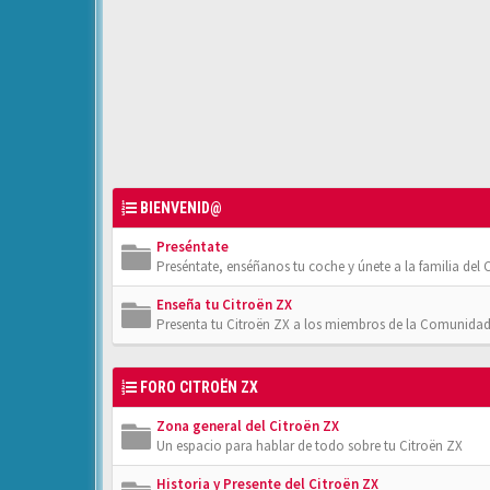
BIENVENID@
Preséntate
Preséntate, enséñanos tu coche y únete a la familia del C
Enseña tu Citroën ZX
Presenta tu Citroën ZX a los miembros de la Comunidad
FORO CITROËN ZX
Zona general del Citroën ZX
Un espacio para hablar de todo sobre tu Citroën ZX
Historia y Presente del Citroën ZX