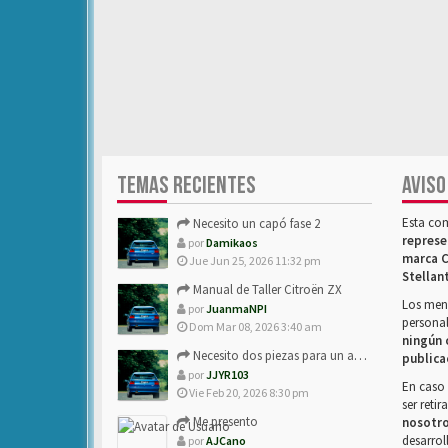
TEMAS RECIENTES
AVISO
Esta co
Necesito un capó fase 2
represe
por
Damikaos
marca C
Jue Jun 25, 2026 11:32 pm
Stellan
Manual de Taller Citroën ZX
Los mens
por
JuanmaNPI
personal
Dom Mar 08, 2026 3:40 am
ningún 
Necesito dos piezas para un amigo con ZX.
publica
por
JJYR103
En caso 
Vie Feb 20, 2026 8:30 pm
ser reti
Me presento
nosotr
desarrol
por
AJCano