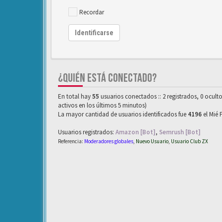
Recordar
Identificarse
¿QUIÉN ESTÁ CONECTADO?
En total hay
55
usuarios conectados :: 2 registrados, 0 ocult
activos en los últimos 5 minutos)
La mayor cantidad de usuarios identificados fue
4196
el Mié 
Usuarios registrados:
Amazon [Bot]
,
Semrush [Bot]
Referencia:
Moderadores globales
,
Nuevo Usuario
,
Usuario Club ZX