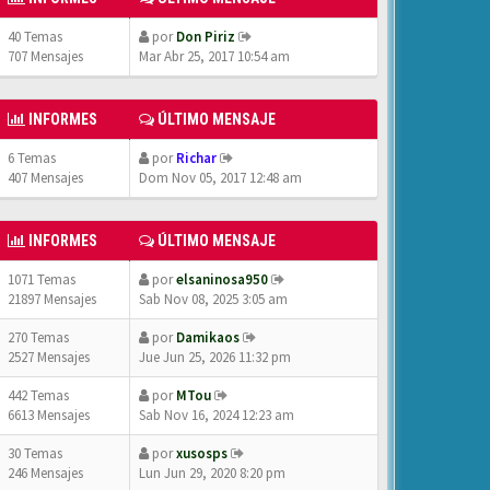
40 Temas
por
Don Piriz
707 Mensajes
Mar Abr 25, 2017 10:54 am
INFORMES
ÚLTIMO MENSAJE
6 Temas
por
Richar
407 Mensajes
Dom Nov 05, 2017 12:48 am
INFORMES
ÚLTIMO MENSAJE
1071 Temas
por
elsaninosa950
21897 Mensajes
Sab Nov 08, 2025 3:05 am
270 Temas
por
Damikaos
2527 Mensajes
Jue Jun 25, 2026 11:32 pm
442 Temas
por
MTou
6613 Mensajes
Sab Nov 16, 2024 12:23 am
30 Temas
por
xusosps
246 Mensajes
Lun Jun 29, 2020 8:20 pm