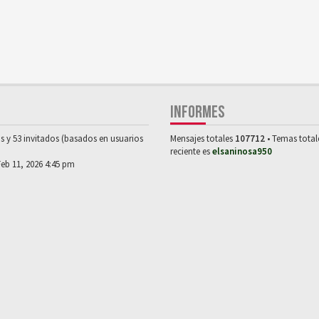
INFORMES
os y 53 invitados (basados en usuarios
Mensajes totales
107712
• Temas tota
reciente es
elsaninosa950
Feb 11, 2026 4:45 pm