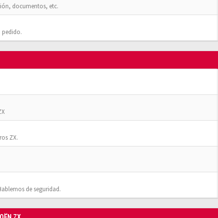
ión, documentos, etc.
 pedido.
ZX
ros ZX.
Hablemos de seguridad.
ROËN ZX