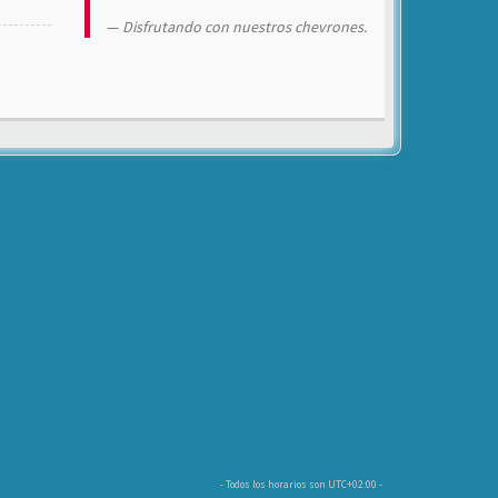
Disfrutando con nuestros chevrones.
- Todos los horarios son
UTC+02:00
-