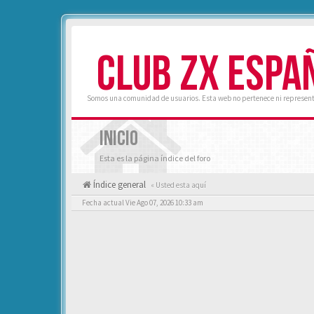
CLUB ZX ESPA
Somos una comunidad de usuarios. Esta web no pertenece ni represent
INICIO
Esta es la página índice del foro
Índice general
« Usted esta aquí
Fecha actual Vie Ago 07, 2026 10:33 am