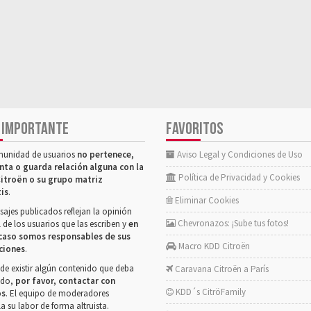
 IMPORTANTE
FAVORITOS
munidad de usuarios
no pertenece,
Aviso Legal y Condiciones de Uso
nta o guarda relación alguna con la
Política de Privacidad y Cookies
itroën o su grupo matriz
tis
.
Eliminar Cookies
ajes publicados reflejan la opinión
Chevronazos: ¡Sube tus fotos!
 de los usuarios que las escriben y
en
caso somos responsables de sus
Macro KDD Citroën
ciones
.
de existir algún contenido que deba
Caravana Citroën a París
rado,
por favor, contactar con
KDD´s CitröFamily
os
. El equipo de moderadores
la su labor de forma altruista.