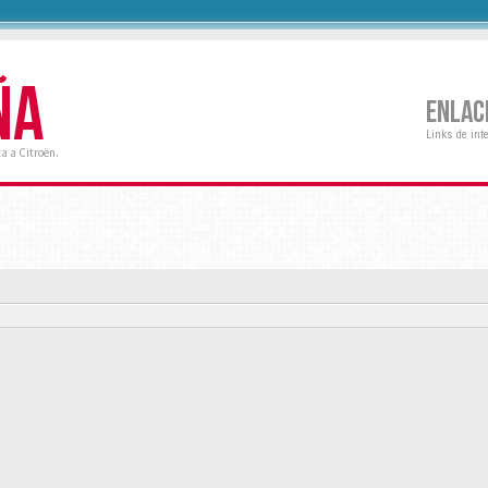
ÑA
ENLAC
Links de int
a a Citroën.