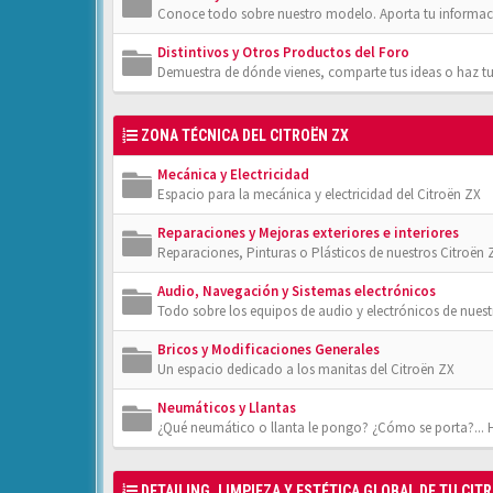
Conoce todo sobre nuestro modelo. Aporta tu informac
Distintivos y Otros Productos del Foro
Demuestra de dónde vienes, comparte tus ideas o haz tu
ZONA TÉCNICA DEL CITROËN ZX
Mecánica y Electricidad
Espacio para la mecánica y electricidad del Citroën ZX
Reparaciones y Mejoras exteriores e interiores
Reparaciones, Pinturas o Plásticos de nuestros Citroën 
Audio, Navegación y Sistemas electrónicos
Todo sobre los equipos de audio y electrónicos de nuest
Bricos y Modificaciones Generales
Un espacio dedicado a los manitas del Citroën ZX
Neumáticos y Llantas
¿Qué neumático o llanta le pongo? ¿Cómo se porta?... 
DETAILING, LIMPIEZA Y ESTÉTICA GLOBAL DE TU CIT