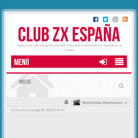
CLUB ZX ESPAÑA
Somos una comunidad de usuarios. Esta web no pertenece ni representa a
Citroën.
MENÚ
INICIO
Bienvenido,
Anonymous
Fecha actual Jue Ago 06, 2026 10:45 am