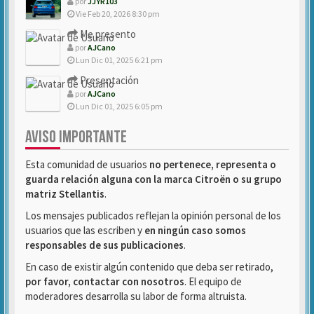
por
JJYR103
Vie Feb 20, 2026 8:30 pm
Me presento
por
AJCano
Lun Dic 01, 2025 6:21 pm
Presentación
por
AJCano
Lun Dic 01, 2025 6:05 pm
AVISO IMPORTANTE
Esta comunidad de usuarios
no pertenece, representa o
guarda relación alguna con la marca Citroën o su grupo
matriz Stellantis
.
Los mensajes publicados reflejan la opinión personal de los
usuarios que las escriben y
en ningún caso somos
responsables de sus publicaciones
.
En caso de existir algún contenido que deba ser retirado,
por favor, contactar con nosotros
. El equipo de
moderadores desarrolla su labor de forma altruista.