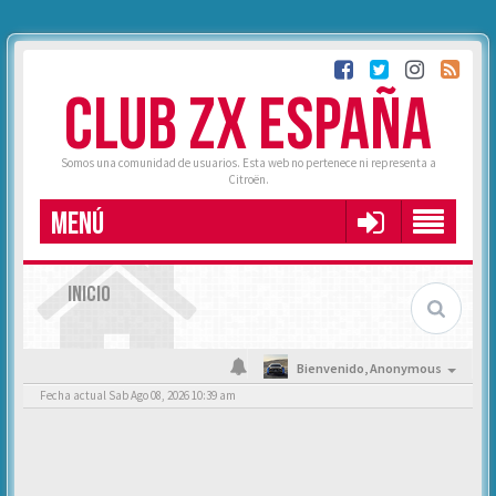
CLUB ZX ESPAÑA
Somos una comunidad de usuarios. Esta web no pertenece ni representa a
Citroën.
MENÚ
INICIO
Bienvenido,
Anonymous
Fecha actual Sab Ago 08, 2026 10:39 am