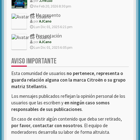
por
JJYR103
Vie Feb 20, 2026 8:30 pm
Me presento
por
AJCano
Lun Dic 01, 2025 6:21 pm
Presentación
por
AJCano
Lun Dic 01, 2025 6:05 pm
AVISO IMPORTANTE
Esta comunidad de usuarios
no pertenece, representa o
guarda relación alguna con la marca Citroën o su grupo
matriz Stellantis
.
Los mensajes publicados reflejan la opinión personal de los
usuarios que las escriben y
en ningún caso somos
responsables de sus publicaciones
.
En caso de existir algún contenido que deba ser retirado,
por favor, contactar con nosotros
. El equipo de
moderadores desarrolla su labor de forma altruista.