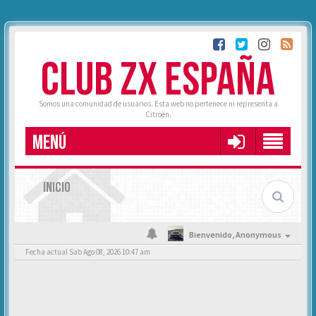
CLUB ZX ESPAÑA
Somos una comunidad de usuarios. Esta web no pertenece ni representa a
Citroën.
MENÚ
INICIO
Bienvenido,
Anonymous
Fecha actual Sab Ago 08, 2026 10:47 am