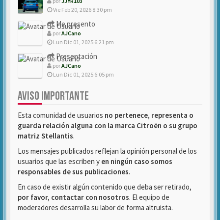
por
JJYR103
Vie Feb 20, 2026 8:30 pm
Me presento
por
AJCano
Lun Dic 01, 2025 6:21 pm
Presentación
por
AJCano
Lun Dic 01, 2025 6:05 pm
AVISO IMPORTANTE
Esta comunidad de usuarios
no pertenece, representa o
guarda relación alguna con la marca Citroën o su grupo
matriz Stellantis
.
Los mensajes publicados reflejan la opinión personal de los
usuarios que las escriben y
en ningún caso somos
responsables de sus publicaciones
.
En caso de existir algún contenido que deba ser retirado,
por favor, contactar con nosotros
. El equipo de
moderadores desarrolla su labor de forma altruista.