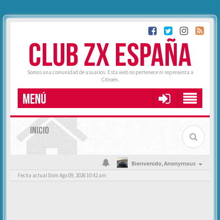
CLUB ZX ESPAÑA
Somos una comunidad de usuarios. Esta web no pertenece ni representa a
Citroën.
MENÚ
INICIO
Bienvenido,
Anonymous
Fecha actual Dom Ago 09, 2026 10:42 am