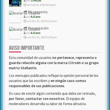
por
JJYR103
Vie Feb 20, 2026 8:30 pm
Me presento
por
AJCano
Lun Dic 01, 2025 6:21 pm
Presentación
por
AJCano
Lun Dic 01, 2025 6:05 pm
AVISO IMPORTANTE
Esta comunidad de usuarios
no pertenece, representa o
guarda relación alguna con la marca Citroën o su grupo
matriz Stellantis
.
Los mensajes publicados reflejan la opinión personal de los
usuarios que las escriben y
en ningún caso somos
responsables de sus publicaciones
.
En caso de existir algún contenido que deba ser retirado,
por favor, contactar con nosotros
. El equipo de
moderadores desarrolla su labor de forma altruista.