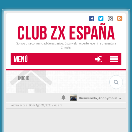
CLUB ZX ESPAÑA
Somos una comunidad de usuarios. Esta web no pertenece ni representa a
Citroën.
MENÚ
INICIO
Bienvenido,
Anonymous
Fecha actual Dom Ago 09, 2026 7:43 am