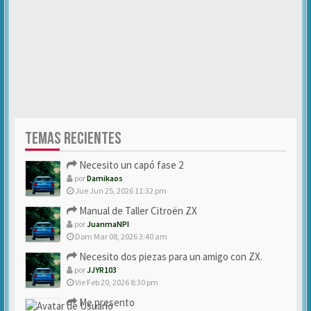
TEMAS RECIENTES
Necesito un capó fase 2
por
Damikaos
Jue Jun 25, 2026 11:32 pm
Manual de Taller Citroën ZX
por
JuanmaNPI
Dom Mar 08, 2026 3:40 am
Necesito dos piezas para un amigo con ZX.
por
JJYR103
Vie Feb 20, 2026 8:30 pm
Me presento