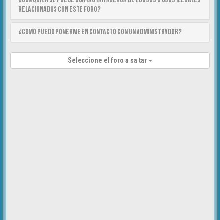
¿Con quién se puede contactar acerca de abusos o usos ilegales
relacionados con este foro?
¿Cómo puedo ponerme en contacto con un Administrador?
Seleccione el foro a saltar