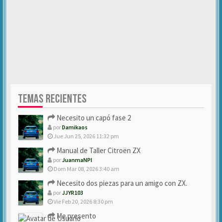
TEMAS RECIENTES
Necesito un capó fase 2
por
Damikaos
Jue Jun 25, 2026 11:32 pm
Manual de Taller Citroën ZX
por
JuanmaNPI
Dom Mar 08, 2026 3:40 am
Necesito dos piezas para un amigo con ZX.
por
JJYR103
Vie Feb 20, 2026 8:30 pm
Me presento