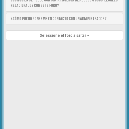
¿Con quién se puede contactar acerca de abusos o usos ilegales
relacionados con este foro?
¿Cómo puedo ponerme en contacto con un Administrador?
Seleccione el foro a saltar