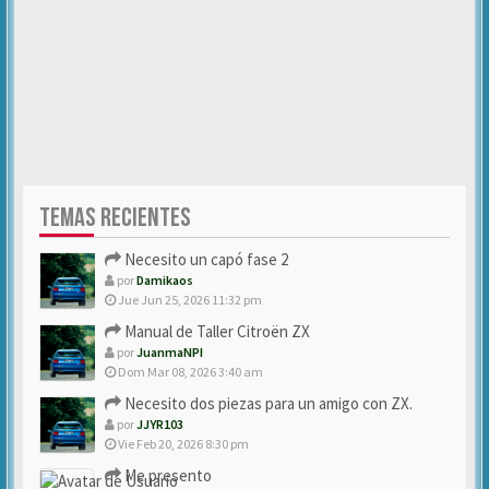
TEMAS RECIENTES
Necesito un capó fase 2
por
Damikaos
Jue Jun 25, 2026 11:32 pm
Manual de Taller Citroën ZX
por
JuanmaNPI
Dom Mar 08, 2026 3:40 am
Necesito dos piezas para un amigo con ZX.
por
JJYR103
Vie Feb 20, 2026 8:30 pm
Me presento