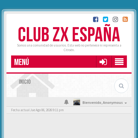
CLUB ZX ESPAÑA
Somos una comunidad de usuarios. Esta web no pertenece ni representa a
Citroën.
MENÚ
INICIO
Bienvenido,
Anonymous
Fecha actual Jue Ago 06, 2026 9:11 pm