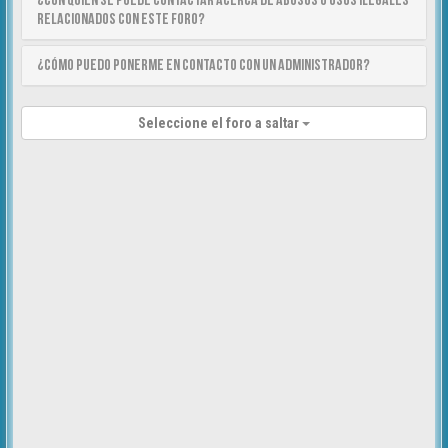
¿Con quién se puede contactar acerca de abusos o usos ilegales
relacionados con este foro?
¿Cómo puedo ponerme en contacto con un Administrador?
Seleccione el foro a saltar