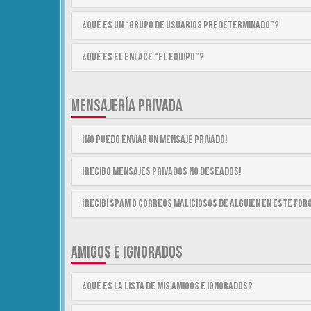
¿Qué es un “Grupo de Usuarios predeterminado”?
¿Qué es el enlace “El equipo”?
MENSAJERÍA PRIVADA
¡No puedo enviar un mensaje privado!
¡Recibo mensajes privados no deseados!
¡Recibí spam o correos maliciosos de alguien en este for
AMIGOS E IGNORADOS
¿Qué es la lista de Mis Amigos e Ignorados?