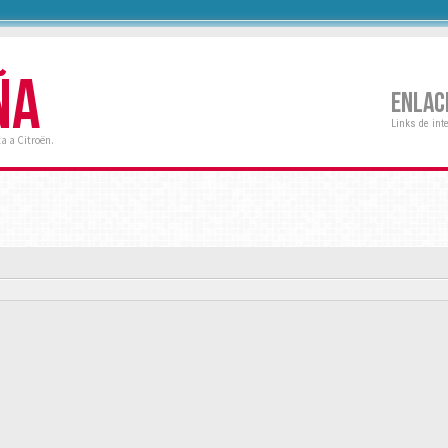
ÑA
ENLAC
Links de int
a a Citroën.