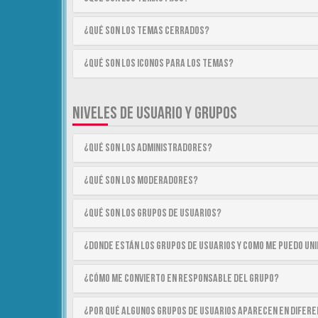
¿Qué son los temas cerrados?
¿Qué son los iconos para los temas?
NIVELES DE USUARIO Y GRUPOS
¿Qué son los Administradores?
¿Qué son los Moderadores?
¿Qué son los Grupos de Usuarios?
¿Donde están los Grupos de Usuarios y como me puedo uni
¿Cómo me convierto en Responsable del Grupo?
¿Por qué algunos Grupos de Usuarios aparecen en difer