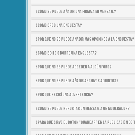
¿Cómo se puede añadir una firma a mi mensaje?
¿Cómo creo una encuesta?
¿Por qué no se puede añadir más opciones a la encuesta?
¿Cómo edito o borro una encuesta?
¿Por qué no se puede acceder a algún foro?
¿Por qué no se puede añadir archivos adjuntos?
¿Por qué recibí una advertencia?
¿Cómo se puede reportar un mensaje a un moderador?
¿Para qué sirve el botón “Guardar” en la publicación de