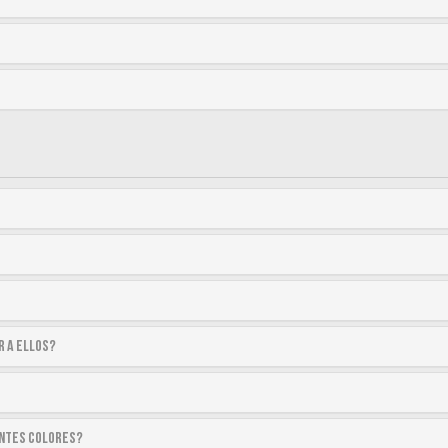
r a ellos?
entes colores?