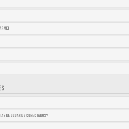
tarme!
ES
stas de usuarios conectados?