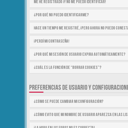
Me he registrado ¡y no me puedo identificar!
¿Por qué no puedo identificarme?
Hace un tiempo me registré, ¡pero ahora no puedo conec
¡Perdí mi contraseña!
¿Por qué mi sesión de usuario expira automáticamente?
¿Cuál es la función de “Borrar cookies”?
PREFERENCIAS DE USUARIO Y CONFIGURACION
¿Cómo se puede cambiar mi configuración?
¿Cómo evito que mi nombre de usuario aparezca en las li
¡La hora en los foros no es correcta!