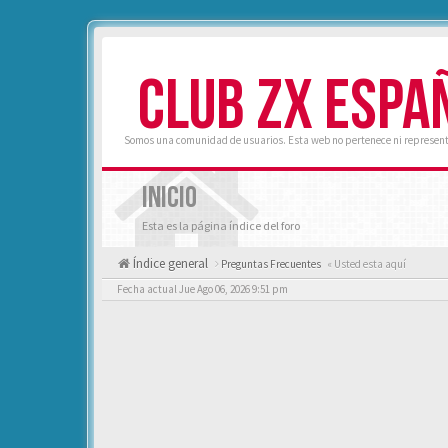
CLUB ZX ESPA
Somos una comunidad de usuarios. Esta web no pertenece ni represent
INICIO
Esta es la página índice del foro
Índice general
Preguntas Frecuentes
« Usted esta aquí
Fecha actual Jue Ago 06, 2026 9:51 pm