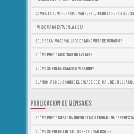
Cambié la zona horaria en mi perfil, ¡pero la hora sigue 
¡Mi idioma no está en la lista!
¿Qué es la imagen al lado de mi nombre de usuario?
¿Cómo puedo mostrar un avatar?
¿Cómo se puede cambiar mi rango?
Cuando hago clic sobre el enlace de e-mail de un usuario,
PUBLICACIÓN DE MENSAJES
¿Cómo puedo crear un nuevo tema o enviar una respuest
¿Cómo se puede editar o borrar un mensaje?