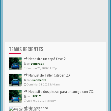
TEMAS RECIENTES
Necesito un capó fase 2
por
Damikaos
Jue Jun 25, 2026 11:32 pm
Manual de Taller Citroën ZX
por
JuanmaNPI
Dom Mar 08, 2026 3:40 am
Necesito dos piezas para un amigo con ZX.
por
JJYR103
Vie Feb 20, 2026 8:30 pm
Me presento