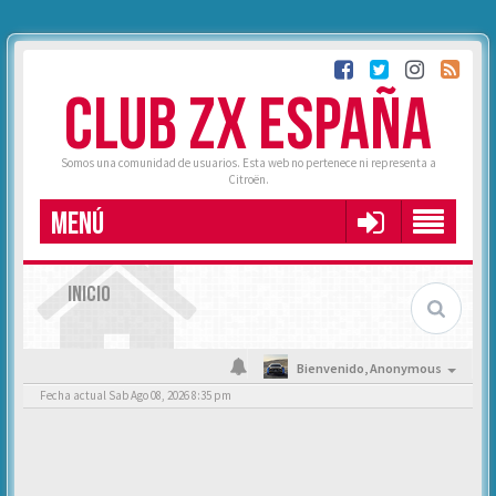
CLUB ZX ESPAÑA
Somos una comunidad de usuarios. Esta web no pertenece ni representa a
Citroën.
MENÚ
INICIO
Bienvenido,
Anonymous
Fecha actual Sab Ago 08, 2026 8:35 pm