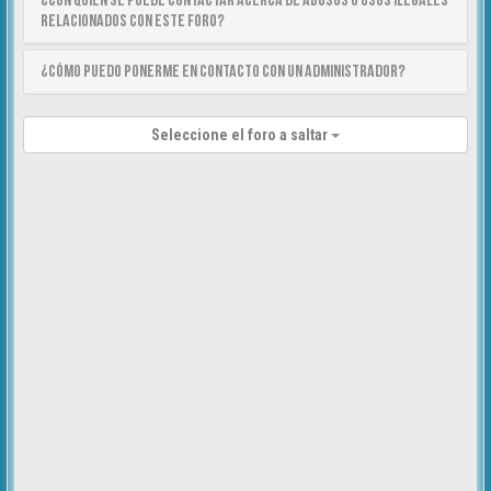
¿Con quién se puede contactar acerca de abusos o usos ilegales
relacionados con este foro?
¿Cómo puedo ponerme en contacto con un Administrador?
Seleccione el foro a saltar