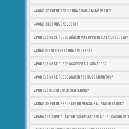
¿Cómo se puede añadir una firma a mi mensaje?
¿Cómo creo una encuesta?
¿Por qué no se puede añadir más opciones a la encuesta?
¿Cómo edito o borro una encuesta?
¿Por qué no se puede acceder a algún foro?
¿Por qué no se puede añadir archivos adjuntos?
¿Por qué recibí una advertencia?
¿Cómo se puede reportar un mensaje a un moderador?
¿Para qué sirve el botón “Guardar” en la publicación de