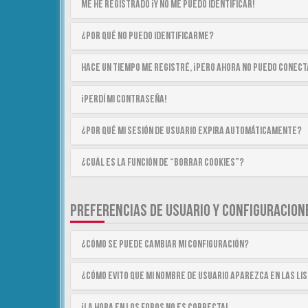
Me he registrado ¡y no me puedo identificar!
¿Por qué no puedo identificarme?
Hace un tiempo me registré, ¡pero ahora no puedo conec
¡Perdí mi contraseña!
¿Por qué mi sesión de usuario expira automáticamente?
¿Cuál es la función de “Borrar cookies”?
PREFERENCIAS DE USUARIO Y CONFIGURACION
¿Cómo se puede cambiar mi configuración?
¿Cómo evito que mi nombre de usuario aparezca en las li
¡La hora en los foros no es correcta!