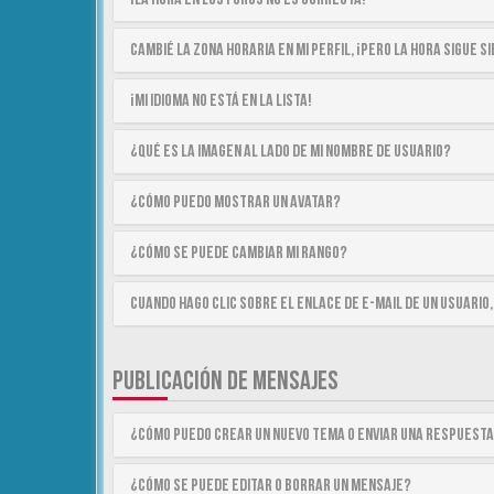
Cambié la zona horaria en mi perfil, ¡pero la hora sigue 
¡Mi idioma no está en la lista!
¿Qué es la imagen al lado de mi nombre de usuario?
¿Cómo puedo mostrar un avatar?
¿Cómo se puede cambiar mi rango?
Cuando hago clic sobre el enlace de e-mail de un usuario,
PUBLICACIÓN DE MENSAJES
¿Cómo puedo crear un nuevo tema o enviar una respuest
¿Cómo se puede editar o borrar un mensaje?