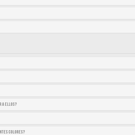
r a ellos?
entes colores?