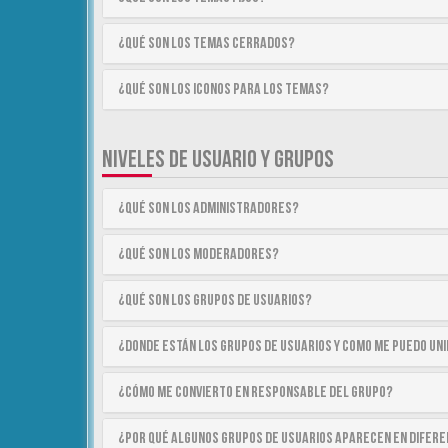
¿Qué son los temas cerrados?
¿Qué son los iconos para los temas?
NIVELES DE USUARIO Y GRUPOS
¿Qué son los Administradores?
¿Qué son los Moderadores?
¿Qué son los Grupos de Usuarios?
¿Donde están los Grupos de Usuarios y como me puedo uni
¿Cómo me convierto en Responsable del Grupo?
¿Por qué algunos Grupos de Usuarios aparecen en difer