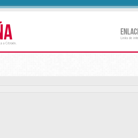
ÑA
ENLAC
Links de int
a a Citroën.