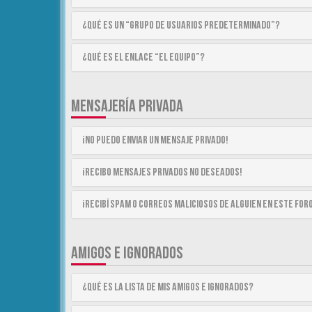
¿Qué es un “Grupo de Usuarios predeterminado”?
¿Qué es el enlace “El equipo”?
MENSAJERÍA PRIVADA
¡No puedo enviar un mensaje privado!
¡Recibo mensajes privados no deseados!
¡Recibí spam o correos maliciosos de alguien en este for
AMIGOS E IGNORADOS
¿Qué es la lista de Mis Amigos e Ignorados?