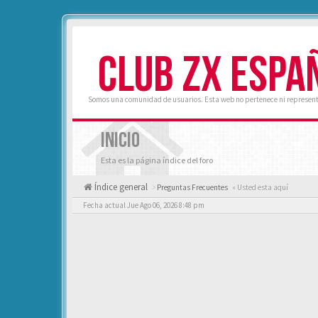
CLUB ZX ESPA
Somos una comunidad de usuarios. Esta web no pertenece ni represent
INICIO
Esta es la página índice del foro
Índice general
Preguntas Frecuentes
« Usted esta aquí
Fecha actual Jue Ago 06, 2026 8:48 pm