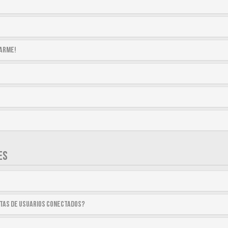
tarme!
ES
stas de usuarios conectados?