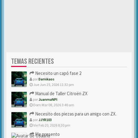
TEMAS RECIENTES
Necesito un capó fase 2
por
Damikaos
Jue Jun 25, 2026 11:32 pm
Manual de Taller Citroën ZX
por
JuanmaNPI
Dom Mar 08, 2026 3:40 am
Necesito dos piezas para un amigo con ZX.
por
JJYR103
Vie Feb 20, 2026 8:30 pm
Me presento