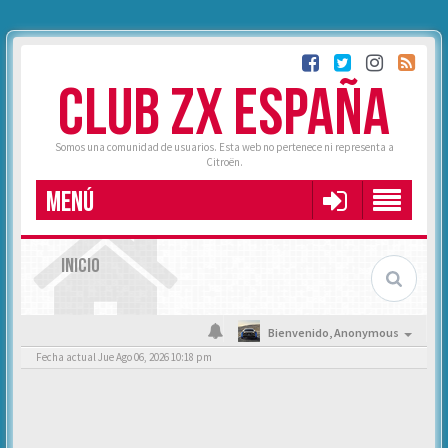
CLUB ZX ESPAÑA
Somos una comunidad de usuarios. Esta web no pertenece ni representa a
Citroën.
MENÚ
INICIO
Bienvenido,
Anonymous
Fecha actual Jue Ago 06, 2026 10:18 pm