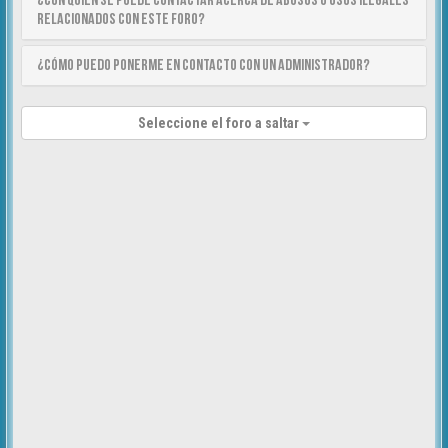
¿Con quién se puede contactar acerca de abusos o usos ilegales
relacionados con este foro?
¿Cómo puedo ponerme en contacto con un Administrador?
Seleccione el foro a saltar