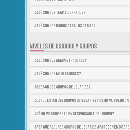
¿Qué son los temas cerrados?
¿Qué son los iconos para los temas?
NIVELES DE USUARIO Y GRUPOS
¿Qué son los Administradores?
¿Qué son los Moderadores?
¿Qué son los Grupos de Usuarios?
¿Donde están los Grupos de Usuarios y como me puedo uni
¿Cómo me convierto en Responsable del Grupo?
¿Por qué algunos Grupos de Usuarios aparecen en difer