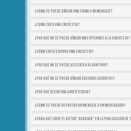
¿Cómo se puede añadir una firma a mi mensaje?
¿Cómo creo una encuesta?
¿Por qué no se puede añadir más opciones a la encuesta?
¿Cómo edito o borro una encuesta?
¿Por qué no se puede acceder a algún foro?
¿Por qué no se puede añadir archivos adjuntos?
¿Por qué recibí una advertencia?
¿Cómo se puede reportar un mensaje a un moderador?
¿Para qué sirve el botón “Guardar” en la publicación de