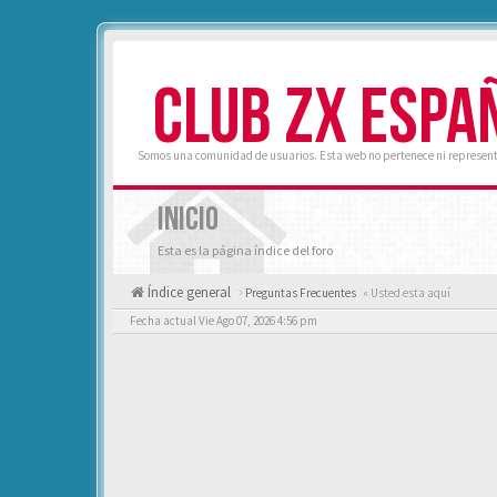
CLUB ZX ESPA
Somos una comunidad de usuarios. Esta web no pertenece ni represent
INICIO
Esta es la página índice del foro
Índice general
Preguntas Frecuentes
« Usted esta aquí
Fecha actual Vie Ago 07, 2026 4:56 pm