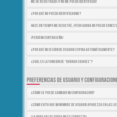
Me he registrado ¡y no me puedo identificar!
¿Por qué no puedo identificarme?
Hace un tiempo me registré, ¡pero ahora no puedo conec
¡Perdí mi contraseña!
¿Por qué mi sesión de usuario expira automáticamente?
¿Cuál es la función de “Borrar cookies”?
PREFERENCIAS DE USUARIO Y CONFIGURACION
¿Cómo se puede cambiar mi configuración?
¿Cómo evito que mi nombre de usuario aparezca en las li
¡La hora en los foros no es correcta!