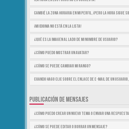
Cambié la zona horaria en mi perfil, ¡pero la hora sigue 
¡Mi idioma no está en la lista!
¿Qué es la imagen al lado de mi nombre de usuario?
¿Cómo puedo mostrar un avatar?
¿Cómo se puede cambiar mi rango?
Cuando hago clic sobre el enlace de e-mail de un usuario,
PUBLICACIÓN DE MENSAJES
¿Cómo puedo crear un nuevo tema o enviar una respuest
¿Cómo se puede editar o borrar un mensaje?