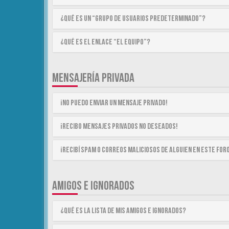
¿Qué es un “Grupo de Usuarios predeterminado”?
¿Qué es el enlace “El equipo”?
MENSAJERÍA PRIVADA
¡No puedo enviar un mensaje privado!
¡Recibo mensajes privados no deseados!
¡Recibí spam o correos maliciosos de alguien en este for
AMIGOS E IGNORADOS
¿Qué es la lista de Mis Amigos e Ignorados?