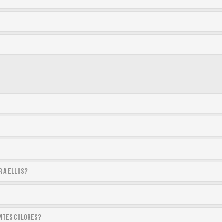
r a ellos?
entes colores?