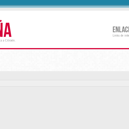
ÑA
ENLAC
Links de int
a a Citroën.