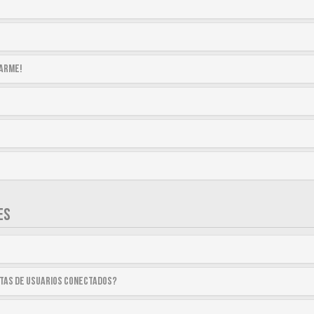
tarme!
ES
stas de usuarios conectados?