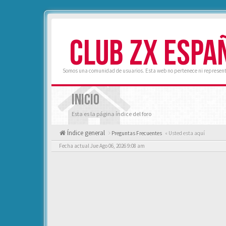
CLUB ZX ESPA
Somos una comunidad de usuarios. Esta web no pertenece ni represent
INICIO
Esta es la página índice del foro
Índice general
Preguntas Frecuentes
« Usted esta aquí
Fecha actual Jue Ago 06, 2026 9:08 am