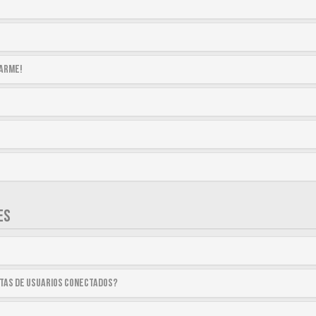
tarme!
ES
stas de usuarios conectados?