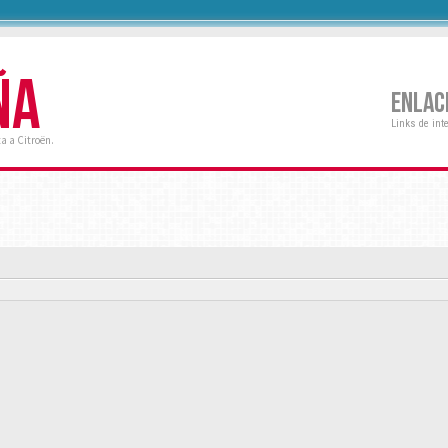
ÑA
ENLAC
Links de int
a a Citroën.