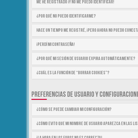
Me he registrado ¡y no me puedo identificar!
¿Por qué no puedo identificarme?
Hace un tiempo me registré, ¡pero ahora no puedo conec
¡Perdí mi contraseña!
¿Por qué mi sesión de usuario expira automáticamente?
¿Cuál es la función de “Borrar cookies”?
PREFERENCIAS DE USUARIO Y CONFIGURACION
¿Cómo se puede cambiar mi configuración?
¿Cómo evito que mi nombre de usuario aparezca en las li
¡La hora en los foros no es correcta!