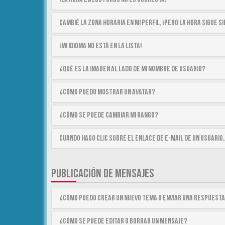
Cambié la zona horaria en mi perfil, ¡pero la hora sigue 
¡Mi idioma no está en la lista!
¿Qué es la imagen al lado de mi nombre de usuario?
¿Cómo puedo mostrar un avatar?
¿Cómo se puede cambiar mi rango?
Cuando hago clic sobre el enlace de e-mail de un usuario,
PUBLICACIÓN DE MENSAJES
¿Cómo puedo crear un nuevo tema o enviar una respuest
¿Cómo se puede editar o borrar un mensaje?