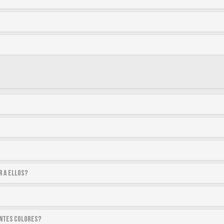
r a ellos?
entes colores?