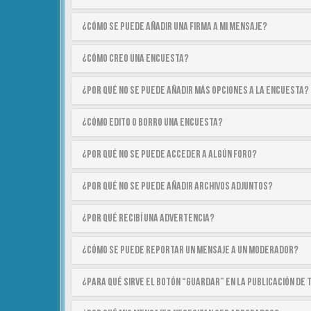
¿Cómo se puede añadir una firma a mi mensaje?
¿Cómo creo una encuesta?
¿Por qué no se puede añadir más opciones a la encuesta?
¿Cómo edito o borro una encuesta?
¿Por qué no se puede acceder a algún foro?
¿Por qué no se puede añadir archivos adjuntos?
¿Por qué recibí una advertencia?
¿Cómo se puede reportar un mensaje a un moderador?
¿Para qué sirve el botón “Guardar” en la publicación de