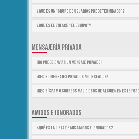
¿Qué es un “Grupo de Usuarios predeterminado”?
¿Qué es el enlace “El equipo”?
MENSAJERÍA PRIVADA
¡No puedo enviar un mensaje privado!
¡Recibo mensajes privados no deseados!
¡Recibí spam o correos maliciosos de alguien en este for
AMIGOS E IGNORADOS
¿Qué es la lista de Mis Amigos e Ignorados?