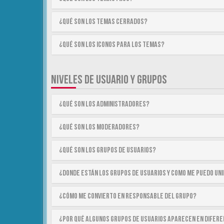
¿Qué son los temas cerrados?
¿Qué son los iconos para los temas?
NIVELES DE USUARIO Y GRUPOS
¿Qué son los Administradores?
¿Qué son los Moderadores?
¿Qué son los Grupos de Usuarios?
¿Donde están los Grupos de Usuarios y como me puedo uni
¿Cómo me convierto en Responsable del Grupo?
¿Por qué algunos Grupos de Usuarios aparecen en difer