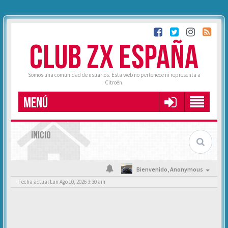
CLUB ZX ESPAÑA
Somos una comunidad de usuarios. Esta web no pertenece ni representa a
Citroën.
MENÚ
INICIO
Bienvenido,
Anonymous
Fecha actual Lun Ago 10, 2026 3:30 am