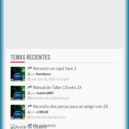
TEMAS RECIENTES
Necesito un capó fase 2
por
Damikaos
Jue Jun 25, 2026 11:32 pm
Manual de Taller Citroën ZX
por
JuanmaNPI
Dom Mar 08, 2026 3:40 am
Necesito dos piezas para un amigo con ZX.
por
JJYR103
Vie Feb 20, 2026 8:30 pm
Me presento