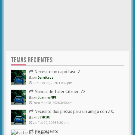
TEMAS RECIENTES
Necesito un capó fase 2
por
Damikaos
Jue Jun 25, 2026 11:32 pm
Manual de Taller Citroën ZX
por
JuanmaNPI
Dom Mar 08, 2026 3:40 am
Necesito dos piezas para un amigo con ZX.
por
JJYR103
Vie Feb 20, 2026 8:30 pm
Me presento