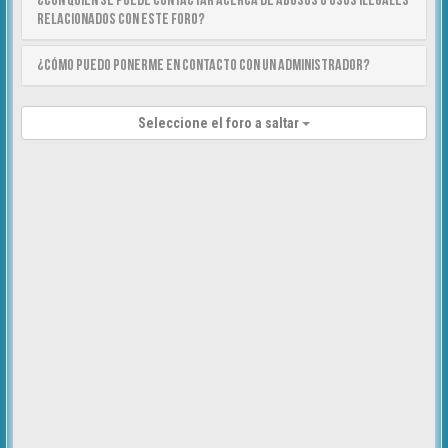
¿Con quién se puede contactar acerca de abusos o usos ilegales
relacionados con este foro?
¿Cómo puedo ponerme en contacto con un Administrador?
Seleccione el foro a saltar