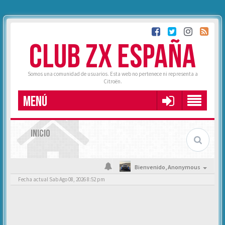
CLUB ZX ESPAÑA
Somos una comunidad de usuarios. Esta web no pertenece ni representa a
Citroën.
MENÚ
INICIO
Bienvenido,
Anonymous
Fecha actual Sab Ago 08, 2026 8:52 pm