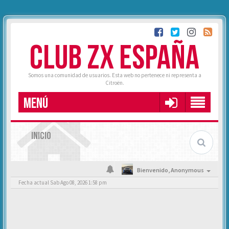
CLUB ZX ESPAÑA
Somos una comunidad de usuarios. Esta web no pertenece ni representa a
Citroën.
MENÚ
INICIO
Bienvenido,
Anonymous
Fecha actual Sab Ago 08, 2026 1:58 pm