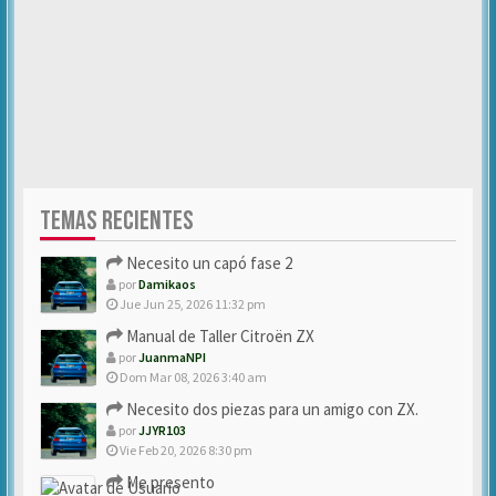
TEMAS RECIENTES
Necesito un capó fase 2
por
Damikaos
Jue Jun 25, 2026 11:32 pm
Manual de Taller Citroën ZX
por
JuanmaNPI
Dom Mar 08, 2026 3:40 am
Necesito dos piezas para un amigo con ZX.
por
JJYR103
Vie Feb 20, 2026 8:30 pm
Me presento