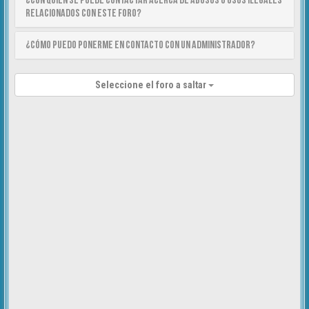
¿Con quién se puede contactar acerca de abusos o usos ilegales
relacionados con este foro?
¿Cómo puedo ponerme en contacto con un Administrador?
Seleccione el foro a saltar