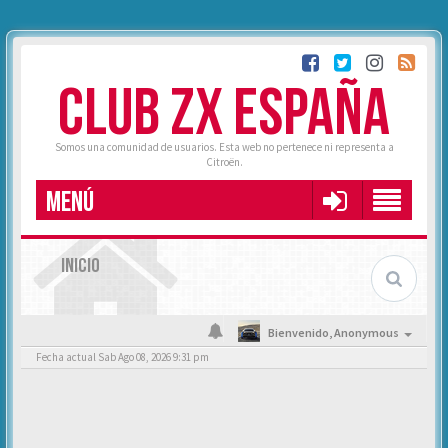
CLUB ZX ESPAÑA
Somos una comunidad de usuarios. Esta web no pertenece ni representa a
Citroën.
MENÚ
INICIO
Bienvenido,
Anonymous
Fecha actual Sab Ago 08, 2026 9:31 pm