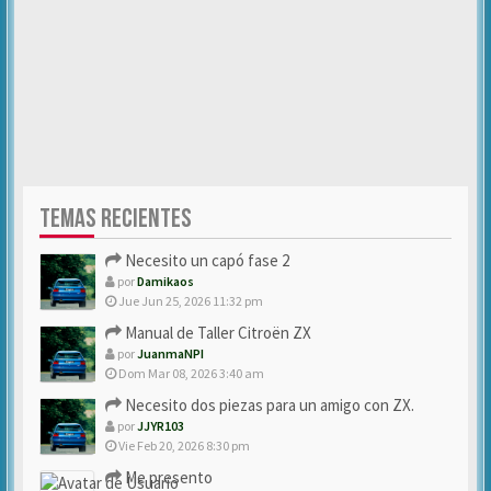
TEMAS RECIENTES
Necesito un capó fase 2
por
Damikaos
Jue Jun 25, 2026 11:32 pm
Manual de Taller Citroën ZX
por
JuanmaNPI
Dom Mar 08, 2026 3:40 am
Necesito dos piezas para un amigo con ZX.
por
JJYR103
Vie Feb 20, 2026 8:30 pm
Me presento