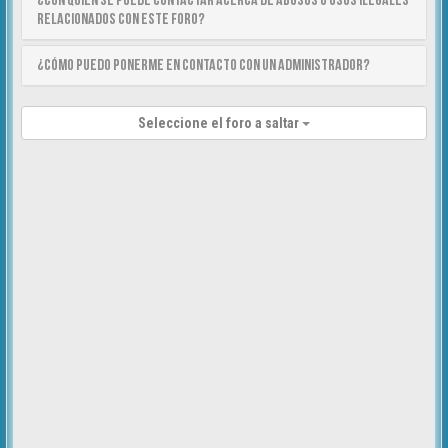
¿Con quién se puede contactar acerca de abusos o usos ilegales
relacionados con este foro?
¿Cómo puedo ponerme en contacto con un Administrador?
Seleccione el foro a saltar