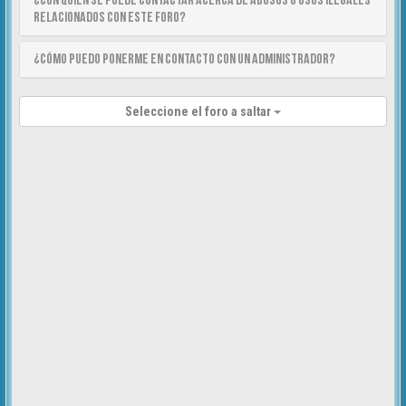
¿Con quién se puede contactar acerca de abusos o usos ilegales
relacionados con este foro?
¿Cómo puedo ponerme en contacto con un Administrador?
Seleccione el foro a saltar