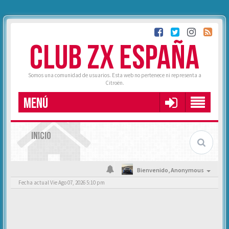
CLUB ZX ESPAÑA
Somos una comunidad de usuarios. Esta web no pertenece ni representa a
Citroën.
MENÚ
INICIO
Bienvenido,
Anonymous
Fecha actual Vie Ago 07, 2026 5:10 pm