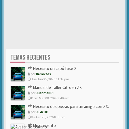
TEMAS RECIENTES
Necesito un capó fase 2
por
Damikaos
Jue Jun 25, 2026 11:32 pm
Manual de Taller Citroën ZX
por
JuanmaNPI
Dom Mar 08, 2026 3:40 am
Necesito dos piezas para un amigo con ZX.
por
JJYR103
Vie Feb 20, 2026 8:30 pm
Me presento